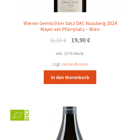
Wiener Gemischter Satz DAC Nussberg 2024
Mayer am Pfarrplatz – Wien
Ursprünglicher
Aktueller
19,90
€
21,51
€
Preis
Preis
inkl. 20 % MwSt.
war:
ist:
21,51 €
19,90 €.
zzgl.
Versandkosten
In den Warenkorb