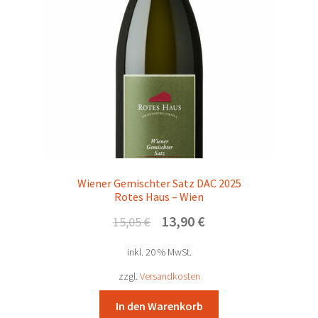
Wiener Gemischter Satz DAC 2025
Rotes Haus – Wien
Ursprünglicher
Aktueller
13,90
€
15,05
€
Preis
Preis
inkl. 20 % MwSt.
war:
ist:
15,05 €
13,90 €.
zzgl.
Versandkosten
In den Warenkorb