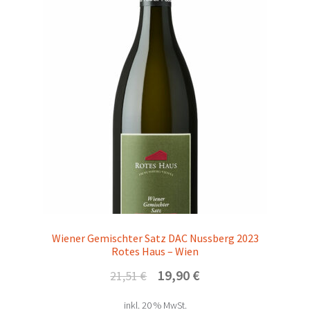
Wiener Gemischter Satz DAC Nussberg 2023
Rotes Haus – Wien
Ursprünglicher
Aktueller
19,90
€
21,51
€
Preis
Preis
inkl. 20 % MwSt.
war:
ist: