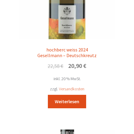
hochberc weiss 2024
Gesellmann – Deutschkreutz
Ursprünglicher
Aktueller
20,90
€
22,58
€
Preis
Preis
inkl. 20 % MwSt.
war:
ist:
22,58 €
20,90 €.
zzgl.
Versandkosten
Weiterlesen