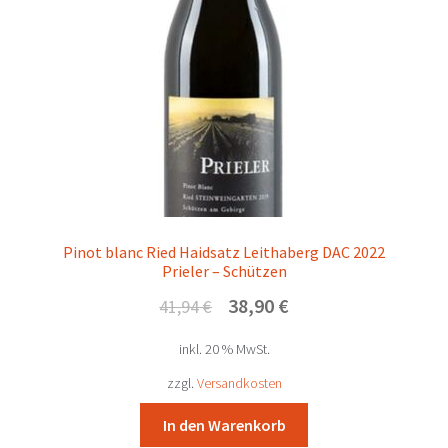
Pinot blanc Ried Haidsatz Leithaberg DAC 2022
Prieler – Schützen
Ursprünglicher
Aktueller
38,90
€
41,94
€
Preis
Preis
inkl. 20 % MwSt.
war:
ist:
41,94 €
38,90 €.
zzgl.
Versandkosten
In den Warenkorb