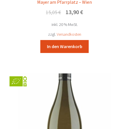
Mayer am Pfarrplatz – Wien
Ursprünglicher
Aktueller
13,90
€
15,05
€
Preis
Preis
inkl. 20 % MwSt.
war:
ist:
15,05 €
13,90 €.
zzgl.
Versandkosten
In den Warenkorb