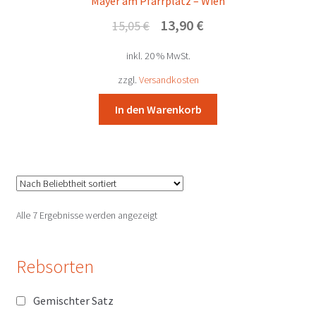
Mayer am Pfarrplatz – Wien
Ursprünglicher
Aktueller
13,90
€
15,05
€
Preis
Preis
inkl. 20 % MwSt.
war:
ist:
15,05 €
13,90 €.
zzgl.
Versandkosten
In den Warenkorb
Nach
Alle 7 Ergebnisse werden angezeigt
Beliebtheit
sortiert
Rebsorten
Gemischter Satz