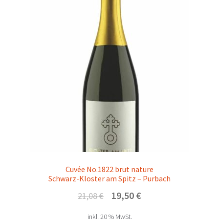
Cuvée No.1822 brut nature
Schwarz-Kloster am Spitz – Purbach
Ursprünglicher
Aktueller
19,50
€
21,08
€
Preis
Preis
inkl. 20 % MwSt.
war:
ist: