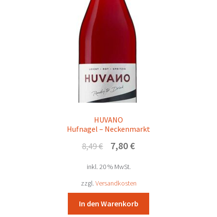
HUVANO
Hufnagel – Neckenmarkt
Ursprünglicher
Aktueller
7,80
€
8,49
€
Preis
Preis
inkl. 20 % MwSt.
war:
ist:
8,49 €
7,80 €.
zzgl.
Versandkosten
In den Warenkorb