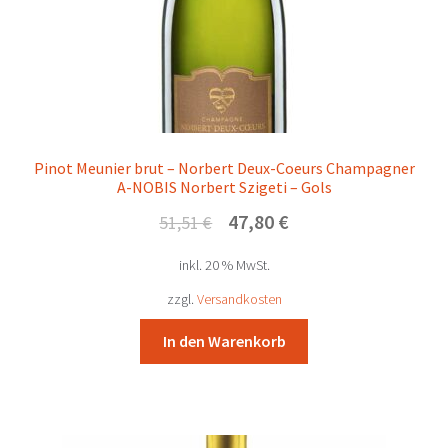
Pinot Meunier brut – Norbert Deux-Coeurs Champagner
A-NOBIS Norbert Szigeti – Gols
Ursprünglicher
Aktueller
47,80
€
51,51
€
Preis
Preis
inkl. 20 % MwSt.
war:
ist:
51,51 €
47,80 €.
zzgl.
Versandkosten
In den Warenkorb