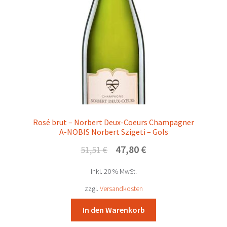
Rosé brut – Norbert Deux-Coeurs Champagner
A-NOBIS Norbert Szigeti – Gols
Ursprünglicher
Aktueller
47,80
€
51,51
€
Preis
Preis
inkl. 20 % MwSt.
war:
ist:
51,51 €
47,80 €.
zzgl.
Versandkosten
In den Warenkorb