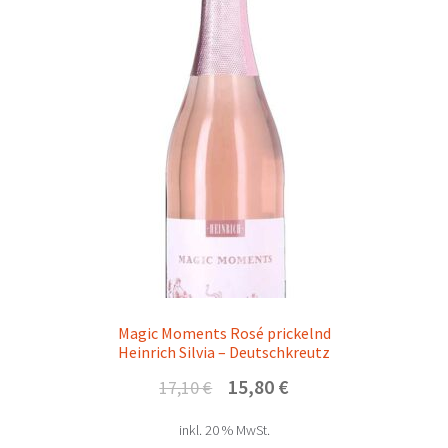
Magic Moments Rosé prickelnd
Heinrich Silvia – Deutschkreutz
Ursprünglicher
Aktueller
15,80
€
17,10
€
Preis
Preis
inkl. 20 % MwSt.
war:
ist: