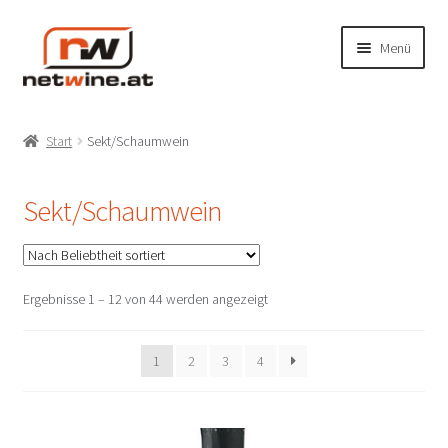
Zur
Zum
Menü
Navigation
Inhalt
springen
springen
Unterm
Shop
öffnen
Start
Sekt/Schaumwein
Weißweine
Sekt/Schaumwein
Rotweine
Roséweine
Nach
Ergebnisse 1 – 12 von 44 werden angezeigt
Beliebtheit
Sekt/Schaumwein
sortiert
1
2
3
4
Süßweine
Bioweine