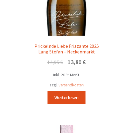
Prickelnde Liebe Frizzante 2025
Lang Stefan – Neckenmarkt
Ursprünglicher
Aktueller
13,80
€
14,95
€
Preis
Preis
inkl. 20 % MwSt.
war:
ist:
14,95 €
13,80 €.
zzgl.
Versandkosten
Weiterlesen