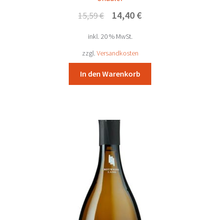
Ursprünglicher
Aktueller
14,40
€
15,59
€
Preis
Preis
inkl. 20 % MwSt.
war:
ist:
15,59 €
14,40 €.
zzgl.
Versandkosten
In den Warenkorb