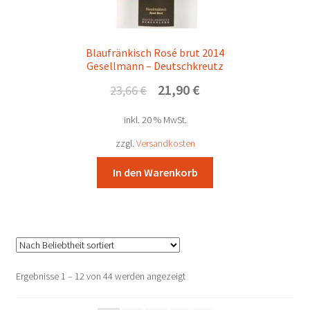
Blaufränkisch Rosé brut 2014
Gesellmann – Deutschkreutz
Ursprünglicher
Aktueller
21,90
€
23,66
€
Preis
Preis
inkl. 20 % MwSt.
war:
ist:
23,66 €
21,90 €.
zzgl.
Versandkosten
In den Warenkorb
Nach
Ergebnisse 1 – 12 von 44 werden angezeigt
Beliebtheit
sortiert