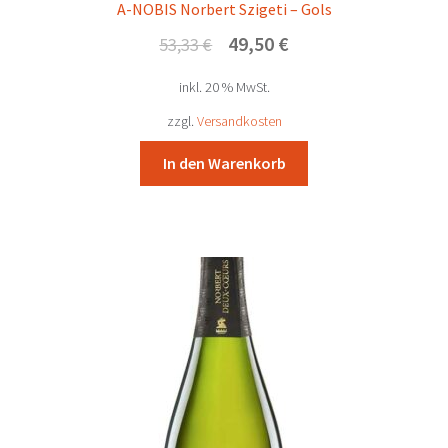
A-NOBIS Norbert Szigeti – Gols
Ursprünglicher
Aktueller
49,50
€
53,33
€
Preis
Preis
inkl. 20 % MwSt.
war:
ist:
53,33 €
49,50 €.
zzgl.
Versandkosten
In den Warenkorb