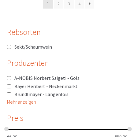
1
2
3
4
Rebsorten
Sekt/Schaumwein
Produzenten
A-NOBIS Norbert Szigeti - Gols
Bayer Heribert - Neckenmarkt
Bründlmayer - Langenlois
Mehr anzeigen
Preis
€
6.00
€
50.00