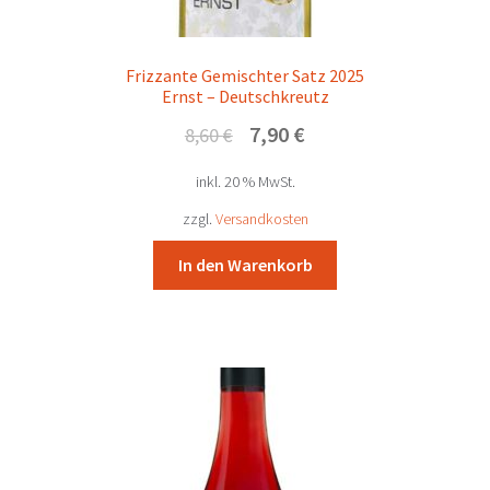
Frizzante Gemischter Satz 2025
Ernst – Deutschkreutz
Ursprünglicher
Aktueller
7,90
€
8,60
€
Preis
Preis
inkl. 20 % MwSt.
war:
ist:
8,60 €
7,90 €.
zzgl.
Versandkosten
In den Warenkorb