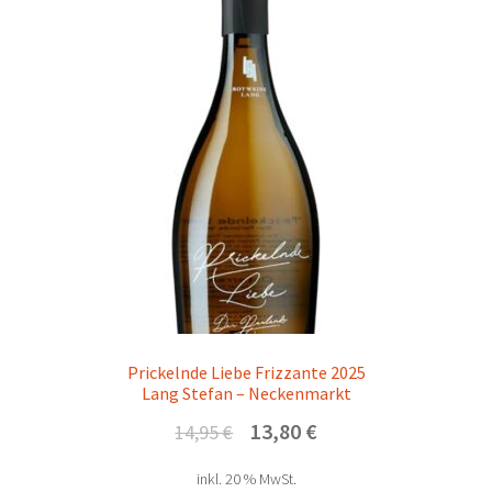
Raritäten
Uhudler
Kleinflaschen
Großflaschen
Edelbrand
Alkoholfrei
Prickelnde Liebe Frizzante 2025
Unterm
Produzenten
Lang Stefan – Neckenmarkt
öffnen
Ursprünglicher
Aktueller
13,80
€
14,95
€
Unterm
Weinbaugebiete
Preis
Preis
öffnen
inkl. 20 % MwSt.
war:
ist: