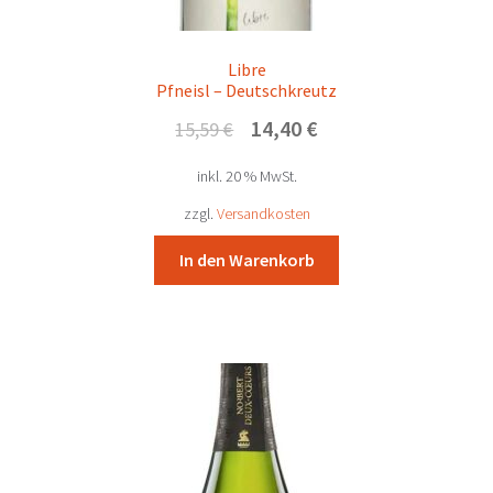
Libre
Pfneisl – Deutschkreutz
Ursprünglicher
Aktueller
14,40
€
15,59
€
Preis
Preis
inkl. 20 % MwSt.
war:
ist:
15,59 €
14,40 €.
zzgl.
Versandkosten
In den Warenkorb