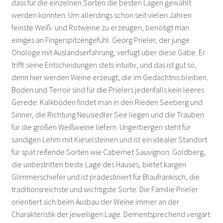
dass für die einzelnen Sorten die besten Lagen gewählt
werden konnten. Um allerdings schon seit vielen Jahren
Bayer Heribert – Neckenmarkt
feinste Weiß- und Rotweine zu erzeugen, benötigt man
einiges an Fingerspitzengefühl. Georg Prieler, der junge
Böheim – Arbesthal
Önologe mit Auslandserfahrung, verfügt über diese Gabe. Er
trifft seine Entscheidungen stets intuitiv, und das ist gut so,
Bründlmayer – Langenlois
denn hier werden Weine erzeugt, die im Gedächtnis bleiben.
Boden und Terroir sind für die Prielers jedenfalls kein leeres
Ernst – Deutschkreutz
Gerede: Kalkböden findet man in den Rieden Seeberg und
Sinner, die Richtung Neusiedler See liegen und die Trauben
Ernsthofer – Wösendorf
für die großen Weißweine liefern. Ungerbergen steht für
sandigen Lehm mit Kieselsteinen und ist ein idealer Standort
Feiler-Artinger – Rust
für spät reifende Sorten wie Cabernet Sauvignon. Goldberg,
die unbestritten beste Lage des Hauses, bietet kargen
Gager – Deutschkreutz
Glimmerschiefer und ist prädestiniert für Blaufränkisch, die
traditionsreichste und wichtigste Sorte. Die Familie Prieler
orientiert sich beim Ausbau der Weine immer an der
Gebetsberger – Spitz an der Donau
Charakteristik der jeweiligen Lage. Dementsprechend vergärt