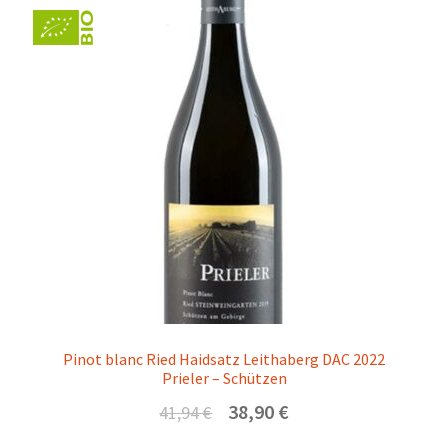
Pinot blanc Ried Haidsatz Leithaberg DAC 2022
Prieler – Schützen
Ursprünglicher
Aktueller
38,90
€
41,94
€
Preis
Preis