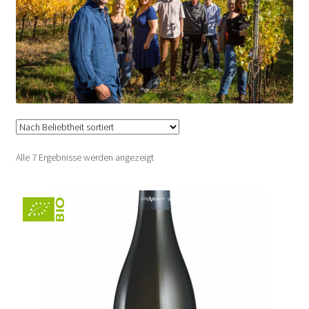
Iby – Horitschon
Igler Hans – Deutschkreutz
Igler Josef – Deutschkreutz
Kerschbaum – Horitschon
Nach
Alle 7 Ergebnisse werden angezeigt
Beliebtheit
K+K Kirnbauer – Deutschkreutz
sortiert
Kopfensteiner – Dt. Schützen
Kollwentz – Gr. Höflein
Krutzler – Deutsch Schützen