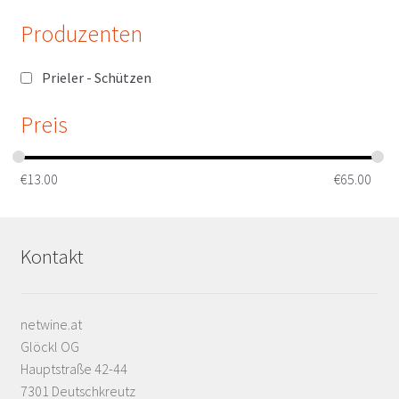
Produzenten
Prieler - Schützen
Preis
€
13.00
€
65.00
Kontakt
netwine.at
Glöckl OG
Hauptstraße 42-44
7301 Deutschkreutz