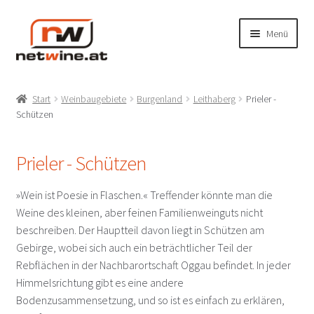
Zur
Zum
Menü
Navigation
Inhalt
springen
springen
Unterm
Shop
öffnen
Start
Weinbaugebiete
Burgenland
Leithaberg
Prieler -
Unterm
Schützen
Produzenten
öffnen
A-NOBIS Norbert Szigeti – Gols
Prieler - Schützen
Achs Paul – Gols
»Wein ist Poesie in Flaschen.« Treffender könnte man die
Weine des kleinen, aber feinen Familienweinguts nicht
Achs Werner – Gols
beschreiben. Der Hauptteil davon liegt in Schützen am
Gebirge, wobei sich auch ein beträchtlicher Teil der
Rebflächen in der Nachbarortschaft Oggau befindet. In jeder
Artner – Deutschkreutz
Himmelsrichtung gibt es eine andere
Bodenzusammensetzung, und so ist es einfach zu erklären,
Bayer Erbhof – Donnerskirchen