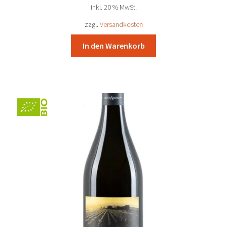
inkl. 20 % MwSt.
war:
ist:
Scheiblhofer – Andau
15,05 €
13,90 €.
zzgl.
Versandkosten
Schiefer Uwe – Welgersdorf
In den Warenkorb
Schwarz-Kloster am Spitz – Purbach
Schwarz – Andau
Sommer – Donnerskirchen
Stiegelmar (JURIS) – Gols
Strehn – Deutschkreutz
Szigeti Sektkellerei – Gols
Tesch – Neckenmarkt