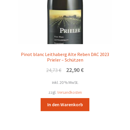
Lang Stefan – Neckenmarkt
Lehrner Paul – Horitschon
Lentsch Seegut – Podersdorf
Madl Sektkellerei – Schrattenberg
Pinot blanc Leithaberg Alte Reben DAC 2023
Prieler – Schützen
Markowitsch Gerhard – Göttlesbrunn
Ursprünglicher
Aktueller
22,90
€
24,73
€
Preis
Preis
Mayer am Pfarrplatz – Wien
inkl. 20 % MwSt.
war:
ist:
24,73 €
22,90 €.
zzgl.
Versandkosten
Netzl – Göttlesbrunn
In den Warenkorb
Nittnaus Anita und Hans – Gols
Pfneisl Lisa – Deutschkreutz