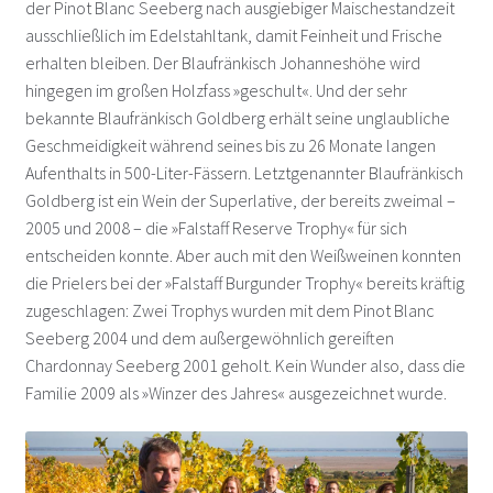
der Pinot Blanc Seeberg nach ausgiebiger Maischestandzeit
Gesellmann – Deutschkreutz
ausschließlich im Edelstahltank, damit Feinheit und Frische
erhalten bleiben. Der Blaufränkisch Johanneshöhe wird
Giefing – Rust
hingegen im großen Holzfass »geschult«. Und der sehr
bekannte Blaufränkisch Goldberg erhält seine unglaubliche
Glatzer – Göttlesbrunn
Geschmeidigkeit während seines bis zu 26 Monate langen
Aufenthalts in 500-Liter-Fässern. Letztgenannter Blaufränkisch
Gober und Freinbichler – Horitschon
Goldberg ist ein Wein der Superlative, der bereits zweimal –
2005 und 2008 – die »Falstaff Reserve Trophy« für sich
Grassl – Göttlesbrunn
entscheiden konnte. Aber auch mit den Weißweinen konnten
die Prielers bei der »Falstaff Burgunder Trophy« bereits kräftig
Heinrich Gernot – Gols
zugeschlagen: Zwei Trophys wurden mit dem Pinot Blanc
Seeberg 2004 und dem außergewöhnlich gereiften
Heinrich Silvia – Deutschkreutz
Chardonnay Seeberg 2001 geholt. Kein Wunder also, dass die
Familie 2009 als »Winzer des Jahres« ausgezeichnet wurde.
Hufnagel – Neckenmarkt
Hundsdorfer – Neckenmarkt