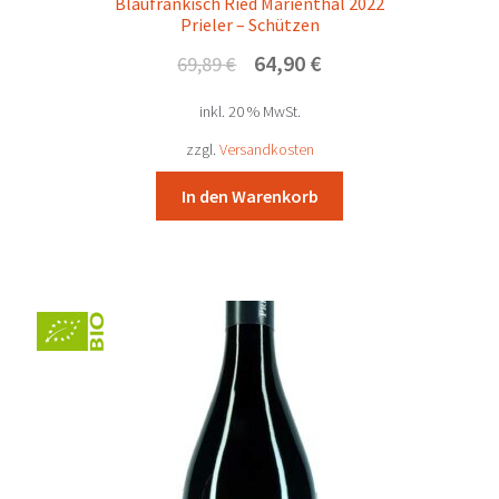
Blaufränkisch Ried Marienthal 2022
Prieler – Schützen
Ursprünglicher
Aktueller
64,90
€
69,89
€
Preis
Preis
inkl. 20 % MwSt.
war:
ist:
69,89 €
64,90 €.
zzgl.
Versandkosten
In den Warenkorb