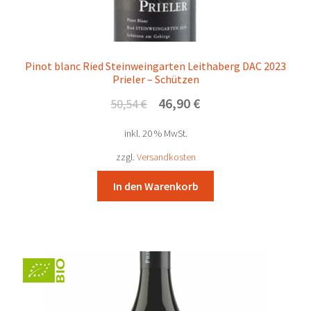
Triebaumer Ernst – Rust
Pinot blanc Ried Steinweingarten Leithaberg DAC 2023
Tschida Angerhof – Illmitz
Prieler – Schützen
Ursprünglicher
Aktueller
46,90
€
50,54
€
Umathum – Frauenkirchen
Preis
Preis
inkl. 20 % MwSt.
war:
ist:
Velich – Apetlon
50,54 €
46,90 €.
zzgl.
Versandkosten
Wachter-Wiesler – Dt. Schützen
In den Warenkorb
Weninger Franz – Horitschon
Wieder – Neckenmarkt
Unterm
Weinbaugebiete
öffnen