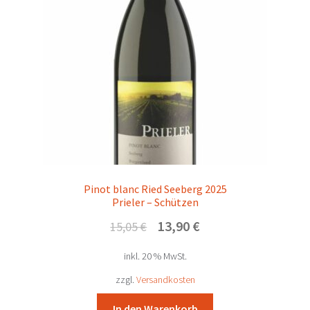
Unterm
Rebsorten
öffnen
Mein Konto/Anmelden
Pinot blanc Ried Seeberg 2025
Prieler – Schützen
Ursprünglicher
Aktueller
13,90
€
15,05
€
Preis
Preis
inkl. 20 % MwSt.
war:
ist:
15,05 €
13,90 €.
zzgl.
Versandkosten
In den Warenkorb