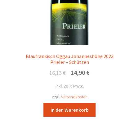
Blaufränkisch Oggau Johanneshöhe 2023
Prieler – Schützen
Ursprünglicher
Aktueller
14,90
€
16,13
€
Preis
Preis
inkl. 20 % MwSt.
war:
ist:
16,13 €
14,90 €.
zzgl.
Versandkosten
In den Warenkorb