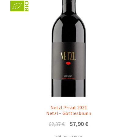
Netzl Privat 2021
Netzl – Göttlesbrunn
Ursprünglicher
Aktueller
57,90
€
62,37
€
Preis
Preis
inkl. 20 % MwSt.