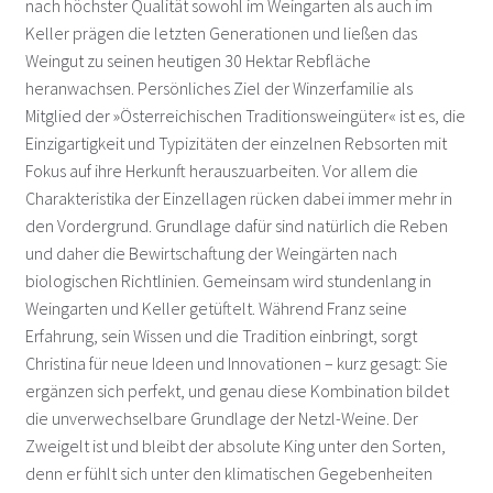
nach höchster Qualität sowohl im Weingarten als auch im
Keller prägen die letzten Generationen und ließen das
Bayer Heribert – Neckenmarkt
Weingut zu seinen heutigen 30 Hektar Rebfläche
heranwachsen. Persönliches Ziel der Winzerfamilie als
Böheim – Arbesthal
Mitglied der »Österreichischen Traditionsweingüter« ist es, die
Einzigartigkeit und Typizitäten der einzelnen Rebsorten mit
Bründlmayer – Langenlois
Fokus auf ihre Herkunft herauszuarbeiten. Vor allem die
Charakteristika der Einzellagen rücken dabei immer mehr in
Ernst – Deutschkreutz
den Vordergrund. Grundlage dafür sind natürlich die Reben
und daher die Bewirtschaftung der Weingärten nach
Ernsthofer – Wösendorf
biologischen Richtlinien. Gemeinsam wird stundenlang in
Weingarten und Keller getüftelt. Während Franz seine
Feiler-Artinger – Rust
Erfahrung, sein Wissen und die Tradition einbringt, sorgt
Christina für neue Ideen und Innovationen – kurz gesagt: Sie
Gager – Deutschkreutz
ergänzen sich perfekt, und genau diese Kombination bildet
die unverwechselbare Grundlage der Netzl-Weine. Der
Zweigelt ist und bleibt der absolute King unter den Sorten,
Gebetsberger – Spitz an der Donau
denn er fühlt sich unter den klimatischen Gegebenheiten