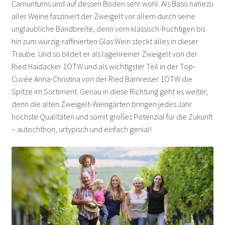
Carnuntums und auf dessen Böden sehr wohl. Als Basis nahezu
Gesellmann – Deutschkreutz
aller Weine fasziniert der Zweigelt vor allem durch seine
unglaubliche Bandbreite, denn vom klassisch-fruchtigen bis
Giefing – Rust
hin zum würzig-raffinierten Glas Wein steckt alles in dieser
Traube. Und so bildet er als lagenreiner Zweigelt von der
Glatzer – Göttlesbrunn
Ried Haidacker 1ÖTW und als wichtigster Teil in der Top-
Cuvée Anna-Christina von der Ried Bärnreiser 1ÖTW die
Gober und Freinbichler – Horitschon
Spitze im Sortiment. Genau in diese Richtung geht es weiter,
denn die alten Zweigelt-Weingärten bringen jedes Jahr
Grassl – Göttlesbrunn
höchste Qualitäten und somit großes Potenzial für die Zukunft
– autochthon, urtypisch und einfach genial!
Heinrich Gernot – Gols
Heinrich Silvia – Deutschkreutz
Hufnagel – Neckenmarkt
Hundsdorfer – Neckenmarkt