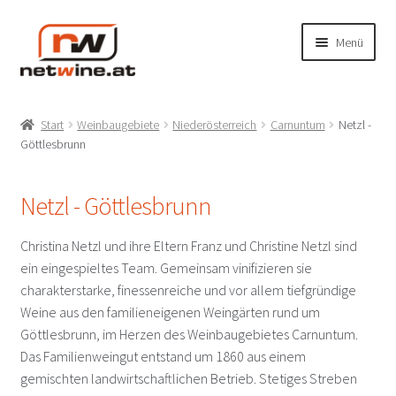
Zur
Zum
Menü
Navigation
Inhalt
springen
springen
Unterm
Shop
öffnen
Start
Weinbaugebiete
Niederösterreich
Carnuntum
Netzl -
Unterm
Göttlesbrunn
Produzenten
öffnen
A-NOBIS Norbert Szigeti – Gols
Netzl - Göttlesbrunn
Achs Paul – Gols
Christina Netzl und ihre Eltern Franz und Christine Netzl sind
ein eingespieltes Team. Gemeinsam vinifizieren sie
Achs Werner – Gols
charakterstarke, finessenreiche und vor allem tiefgründige
Weine aus den familieneigenen Weingärten rund um
Göttlesbrunn, im Herzen des Weinbaugebietes Carnuntum.
Artner – Deutschkreutz
Das Familienweingut entstand um 1860 aus einem
gemischten landwirtschaftlichen Betrieb. Stetiges Streben
Bayer Erbhof – Donnerskirchen