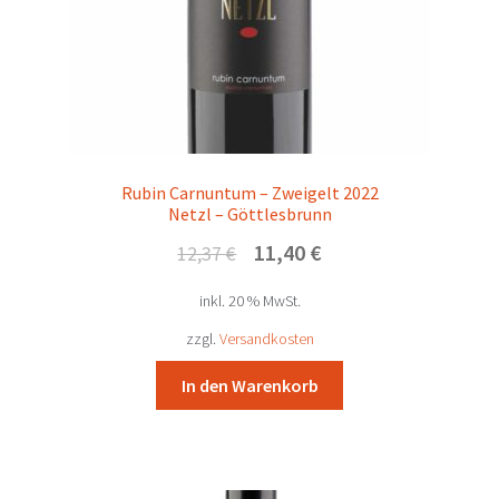
Unterm
Rebsorten
öffnen
Mein Konto/Anmelden
Rubin Carnuntum – Zweigelt 2022
Netzl – Göttlesbrunn
Ursprünglicher
Aktueller
11,40
€
12,37
€
Preis
Preis
inkl. 20 % MwSt.
war:
ist:
12,37 €
11,40 €.
zzgl.
Versandkosten
In den Warenkorb