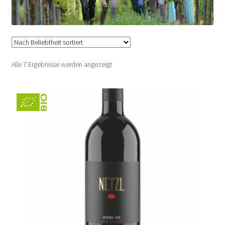
Iby – Horitschon
Igler Hans – Deutschkreutz
Nach
Alle 7 Ergebnisse werden angezeigt
Igler Josef – Deutschkreutz
Beliebtheit
sortiert
Kerschbaum – Horitschon
K+K Kirnbauer – Deutschkreutz
Kopfensteiner – Dt. Schützen
Kollwentz – Gr. Höflein
Krutzler – Deutsch Schützen