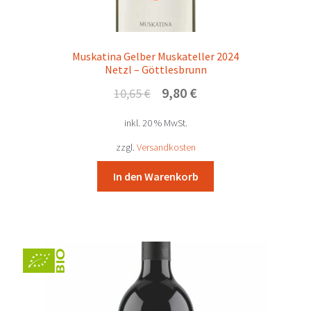
Muskatina Gelber Muskateller 2024
Netzl – Göttlesbrunn
Ursprünglicher
Aktueller
9,80
€
10,65
€
Preis
Preis
inkl. 20 % MwSt.
war:
ist:
10,65 €
9,80 €.
zzgl.
Versandkosten
In den Warenkorb