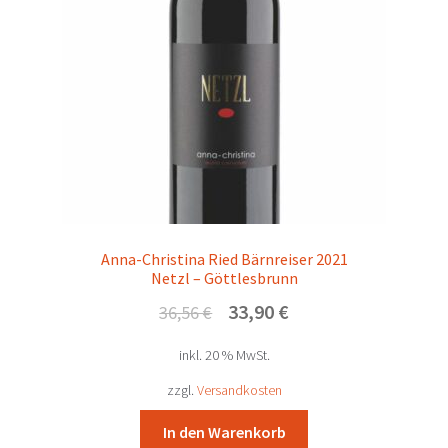
Anna-Christina Ried Bärnreiser 2021
Netzl – Göttlesbrunn
Ursprünglicher
Aktueller
33,90
€
36,56
€
Preis
Preis
inkl. 20 % MwSt.
war:
ist:
36,56 €
33,90 €.
zzgl.
Versandkosten
In den Warenkorb