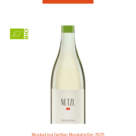
Scheiblhofer – Andau
Schiefer Uwe – Welgersdorf
Schwarz-Kloster am Spitz – Purbach
Schwarz – Andau
Sommer – Donnerskirchen
Stiegelmar (JURIS) – Gols
Strehn – Deutschkreutz
Szigeti Sektkellerei – Gols
Muskatina Gelber Muskateller 2025
Tesch – Neckenmarkt