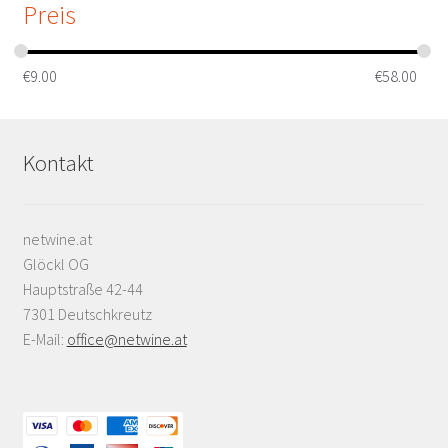
Preis
€
9.00
€
58.00
Kontakt
netwine.at
Glöckl OG
Hauptstraße 42-44
7301 Deutschkreutz
E-Mail:
office@netwine.at