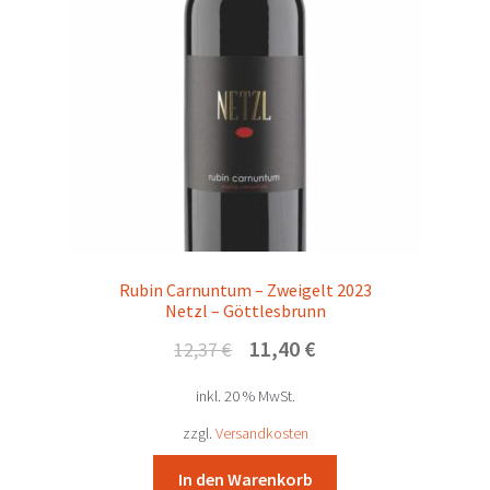
Pinterits Delikatessen & Raritäten
Prickler – Lutzmannsburg
Prieler – Schützen
Puchas – Kukmirn
Reeh Hannes – Andau
Rubin Carnuntum – Zweigelt 2023
Netzl – Göttlesbrunn
Reumann – Deutschkreutz
Ursprünglicher
Aktueller
11,40
€
12,37
€
Preis
Preis
inkl. 20 % MwSt.
war:
ist:
Reumann Mario – Deutschkreutz
12,37 €
11,40 €.
zzgl.
Versandkosten
Rotes Haus – Wien
In den Warenkorb