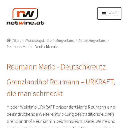
Zur
Zum
Menü
Navigation
Inhalt
springen
springen
Unterm
Shop
öffnen
Start
Weinbaugebiete
Burgenland
Mittelburgenland
Unterm
Reumann Mario - Deutschkreutz
Produzenten
öffnen
A-NOBIS Norbert Szigeti – Gols
Reumann Mario - Deutschkreutz
Achs Paul – Gols
Grenzlandhof Reumann – URKRAFT,
die man schmeckt
Achs Werner – Gols
Mit der Weinlinie URKRAFT präsentiert Mario Reumann eine
Artner – Deutschkreutz
beeindruckende Weiterentwicklung des traditionsreichen
Grenzlandhof Reumann in Deutschkreutz. Diese Weine sind
Bayer Erbhof – Donnerskirchen