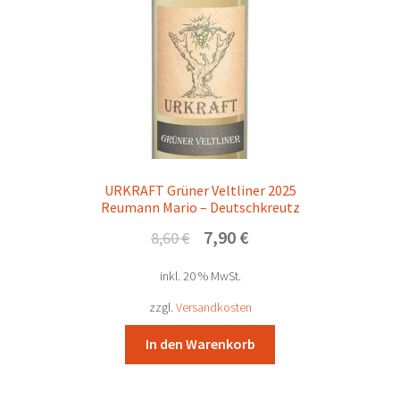
URKRAFT Grüner Veltliner 2025
Reumann Mario – Deutschkreutz
Ursprünglicher
Aktueller
7,90
€
8,60
€
Preis
Preis
inkl. 20 % MwSt.
war:
ist:
8,60 €
7,90 €.
zzgl.
Versandkosten
In den Warenkorb