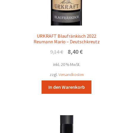
URKRAFT Blaufränkisch 2022
Reumann Mario – Deutschkreutz
Ursprünglicher
Aktueller
8,40
€
9,14
€
Preis
Preis
inkl. 20 % MwSt.
war:
ist:
9,14 €
8,40 €.
zzgl.
Versandkosten
In den Warenkorb