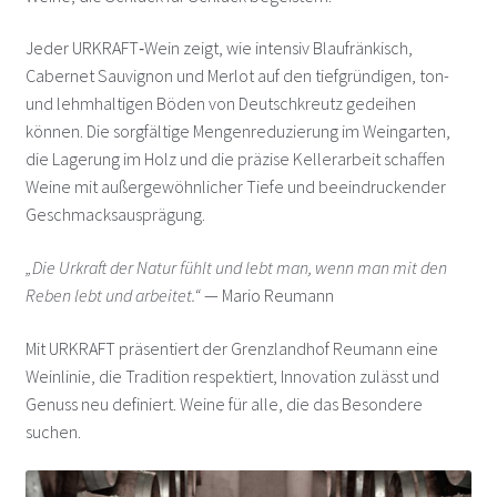
Gesellmann – Deutschkreutz
Jeder URKRAFT‑Wein zeigt, wie intensiv Blaufränkisch,
Giefing – Rust
Cabernet Sauvignon und Merlot auf den tiefgründigen, ton-
und lehmhaltigen Böden von Deutschkreutz gedeihen
können. Die sorgfältige Mengenreduzierung im Weingarten,
Glatzer – Göttlesbrunn
die Lagerung im Holz und die präzise Kellerarbeit schaffen
Weine mit außergewöhnlicher Tiefe und beeindruckender
Gober und Freinbichler – Horitschon
Geschmacksausprägung.
Grassl – Göttlesbrunn
„Die Urkraft der Natur fühlt und lebt man, wenn man mit den
Reben lebt und arbeitet.“
— Mario Reumann
Heinrich Gernot – Gols
Mit URKRAFT präsentiert der Grenzlandhof Reumann eine
Heinrich Silvia – Deutschkreutz
Weinlinie, die Tradition respektiert, Innovation zulässt und
Genuss neu definiert. Weine für alle, die das Besondere
Hufnagel – Neckenmarkt
suchen.
Hundsdorfer – Neckenmarkt