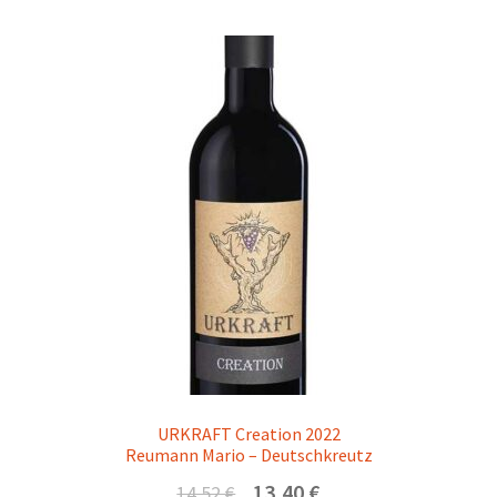
URKRAFT Creation 2022
Reumann Mario – Deutschkreutz
Ursprünglicher
Aktueller
13,40
€
14,52
€