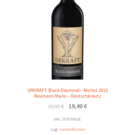
URKRAFT Black Diamond – Merlot 2021
Reumann Mario – Deutschkreutz
Ursprünglicher
Aktueller
19,40
€
20,97
€
Preis
Preis
inkl. 20 % MwSt.
war:
ist:
20,97 €
19,40 €.
zzgl.
Versandkosten