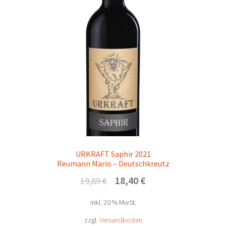
Unterm
Rebsorten
öffnen
Mein Konto/Anmelden
URKRAFT Saphir 2021
Reumann Mario – Deutschkreutz
Ursprünglicher
Aktueller
18,40
€
19,89
€
Preis
Preis
inkl. 20 % MwSt.
war:
ist:
19,89 €
18,40 €.
zzgl.
Versandkosten