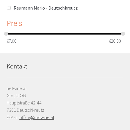
Reumann Mario - Deutschkreutz
Preis
€
7.00
€
20.00
Kontakt
netwine.at
Glöckl OG
Hauptstraße 42-44
7301 Deutschkreutz
E-Mail:
office@netwine.at