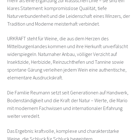
mehr als eine Ergänzung zur klassischen Linie – sie sind ein
klares Statement: kompromisslose Qualität, tiefe
Bayer Heribert – Neckenmarkt
Naturverbundenheit und die Leidenschaft eines Winzers, der
Tradition und Moderne meisterhaft verbindet.
Böheim – Arbesthal
URKRAFT steht für Weine, die aus dem Herzen des
Bründlmayer – Langenlois
Mittelburgenlandes kommen und ihre Herkunft unverfälscht
widerspiegeln. Naturnaher Anbau, völliger Verzicht auf
Ernst – Deutschkreutz
Insektizide, Herbizide, Reinzuchthefen und Tannine sowie
spontane Gärung verleihen jedem Wein eine authentische,
elementare Ausdruckskraft.
Ernsthofer – Wösendorf
Die Familie Reumann setzt seit Generationen auf Handwerk,
Feiler-Artinger – Rust
Bodenständigkeit und die Kraft der Natur – Werte, die Mario
mit modernem Fachwissen und internationaler Erfahrung
Gager – Deutschkreutz
weiter veredelt.
Gebetsberger – Spitz an der Donau
Das Ergebnis: kraftvolle, komplexe und charakterstarke
Weine, die Schluck für Schluck begeistern.