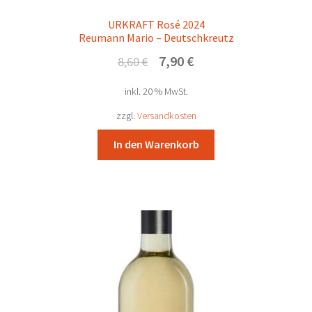
URKRAFT Rosé 2024
Reumann Mario – Deutschkreutz
Ursprünglicher
Aktueller
7,90
€
8,60
€
Preis
Preis
inkl. 20 % MwSt.
war:
ist:
8,60 €
7,90 €.
zzgl.
Versandkosten
In den Warenkorb