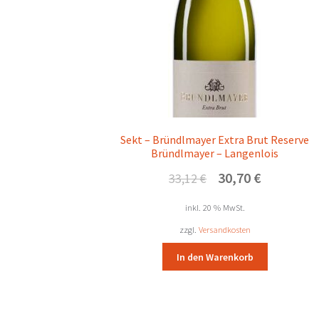
Sekt – Bründlmayer Extra Brut Reserve
Bründlmayer – Langenlois
Ursprünglicher
Aktueller
30,70
€
33,12
€
Preis
Preis
war:
ist:
inkl. 20 % MwSt.
33,12 €
30,70 €.
zzgl.
Versandkosten
In den Warenkorb