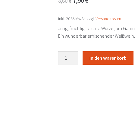
7,90
€
8,60
€
Preis
Preis
inkl. 20 % MwSt.
zzgl.
Versandkosten
war:
ist:
Jung, fruchtig, leichte Würze, am Gaume
8,60 €
7,90 €.
Ein wunderbar erfrischender Weißwein, w
URKRAFT
In den Warenkorb
Grüner
Veltliner
2025
Reumann
Mario
-
Deutschkreutz
Menge