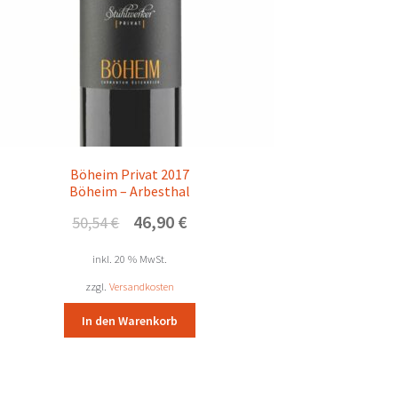
Böheim Privat 2017
Böheim – Arbesthal
Ursprünglicher
Aktueller
46,90
€
50,54
€
Preis
Preis
war:
ist:
inkl. 20 % MwSt.
50,54 €
46,90 €.
zzgl.
Versandkosten
In den Warenkorb