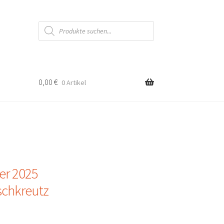
Products
search
0,00
€
0 Artikel
er 2025
chkreutz