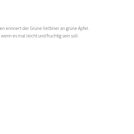
n erinnert der Grüne Veltliner an grüne Äpfel.
enn es mal leicht und fruchtig sein soll.