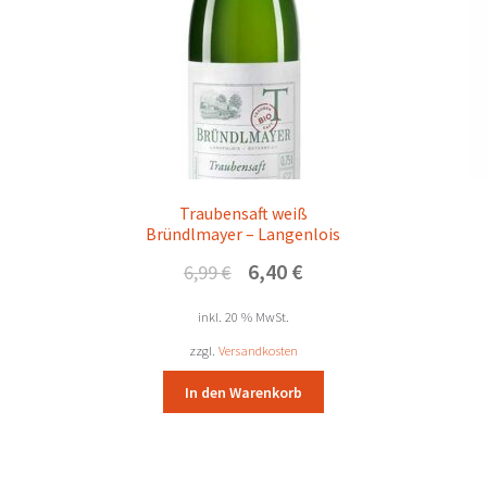
Traubensaft weiß
Bründlmayer – Langenlois
Ursprünglicher
Aktueller
6,40
€
6,99
€
Preis
Preis
war:
ist:
inkl. 20 % MwSt.
6,99 €
6,40 €.
zzgl.
Versandkosten
In den Warenkorb