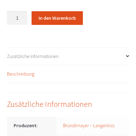
Sekt
In den Warenkorb
-
Bründlmayer
Brut
Rosé
Reserve
Zusätzliche Informationen
Bründlmayer
-
Beschreibung
Langenlois
Menge
Zusätzliche Informationen
Produzent:
Bründlmayer – Langenlois