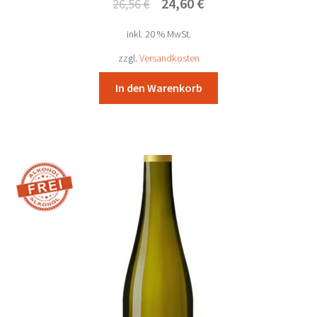
Ursprünglicher
Aktueller
24,60
€
26,56
€
Preis
Preis
inkl. 20 % MwSt.
war:
ist:
26,56 €
24,60 €.
zzgl.
Versandkosten
In den Warenkorb