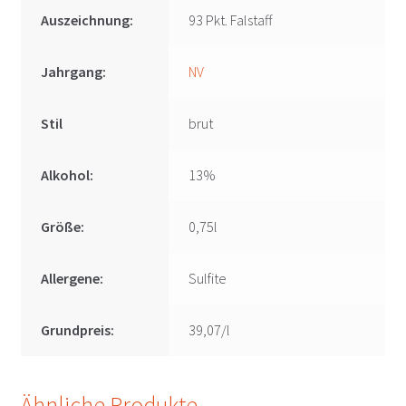
Auszeichnung:
93 Pkt. Falstaff
Jahrgang:
NV
Stil
brut
Alkohol:
13%
Größe:
0,75l
Allergene:
Sulfite
Grundpreis:
39,07/l
Ähnliche Produkte