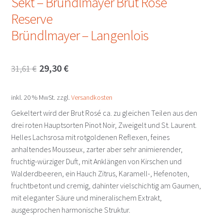
Sekt – Bründlmayer Brut Rosé
Reserve
Bründlmayer – Langenlois
Ursprünglicher
Aktueller
29,30
€
31,61
€
Preis
Preis
inkl. 20 % MwSt.
zzgl.
Versandkosten
war:
ist:
Gekeltert wird der Brut Rosé ca. zu gleichen Teilen aus den
31,61 €
29,30 €.
drei roten Hauptsorten Pinot Noir, Zweigelt und St. Laurent.
Helles Lachsrosa mit rotgoldenen Reflexen, feines
anhaltendes Mousseux, zarter aber sehr animierender,
fruchtig-würziger Duft, mit Anklängen von Kirschen und
Walderdbeeren, ein Hauch Zitrus, Karamell-, Hefenoten,
fruchtbetont und cremig, dahinter vielschichtig am Gaumen,
mit eleganter Säure und mineralischem Extrakt,
ausgesprochen harmonische Struktur.