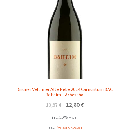
Grüner Veltliner Alte Rebe 2024 Carnuntum DAC
Böheim – Arbesthal
Ursprünglicher
Aktueller
12,80
€
13,87
€
Preis
Preis
inkl. 20 % MwSt.
war:
ist:
13,87 €
12,80 €.
zzgl.
Versandkosten