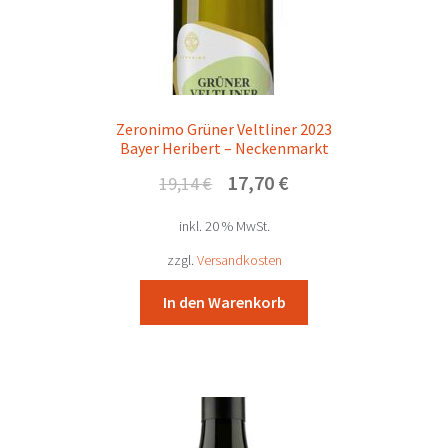
Zeronimo Grüner Veltliner 2023
Bayer Heribert – Neckenmarkt
Ursprünglicher
Aktueller
17,70
€
19,14
€
Preis
Preis
inkl. 20 % MwSt.
war:
ist:
19,14 €
17,70 €.
zzgl.
Versandkosten
In den Warenkorb