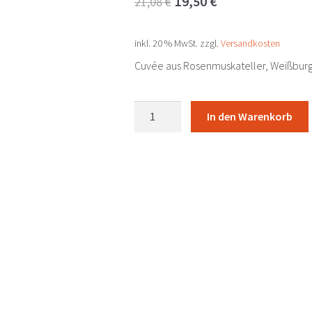
19,50
€
21,08
€
Preis
Preis
inkl. 20 % MwSt.
zzgl.
Versandkosten
war:
ist:
Cuvée aus Rosenmuskateller, Weißburgu
21,08 €
19,50 €.
Cuvée
In den Warenkorb
No.1822
brut
nature
Schwarz-
Kloster
am
Spitz
-
Purbach
Menge