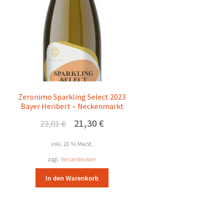
Zeronimo Sparkling Select 2023
Bayer Heribert – Neckenmarkt
Ursprünglicher
Aktueller
21,30
€
23,01
€
Preis
Preis
war:
ist:
inkl. 20 % MwSt.
23,01 €
21,30 €.
zzgl.
Versandkosten
In den Warenkorb