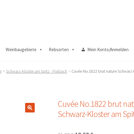
Weinbaugebiete
Rebsorten
Mein Konto/Anmelden
g
Schwarz-Kloster am Spitz - Purbach
Cuvée No.1822 brut nature Schwarz-
Cuvée No.1822 brut nat
Schwarz-Kloster am Spi
🔍
Ursprünglicher
Aktueller