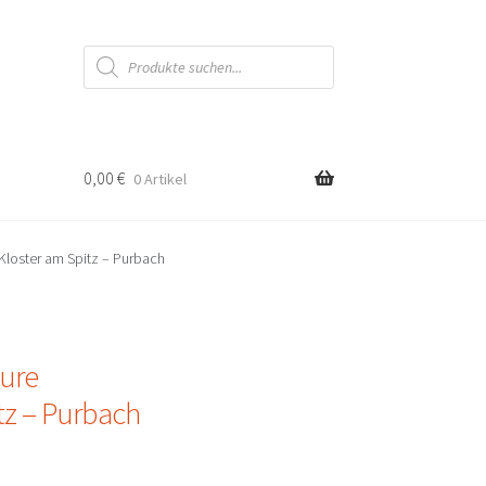
Products
search
0,00
€
0 Artikel
Kloster am Spitz – Purbach
ure
tz – Purbach