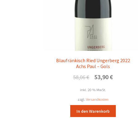
Blaufränkisch Ried Ungerberg 2022
Achs Paul – Gols
Ursprünglicher
Aktueller
53,90
€
58,06
€
Preis
Preis
war:
ist:
inkl. 20 % MwSt.
58,06 €
53,90 €.
zzgl.
Versandkosten
In den Warenkorb