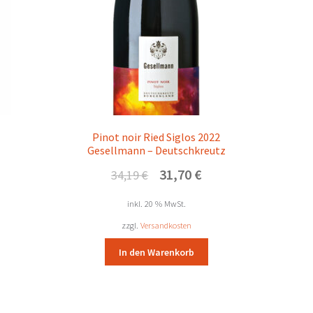
Pinot noir Ried Siglos 2022
Gesellmann – Deutschkreutz
Ursprünglicher
Aktueller
31,70
€
34,19
€
Preis
Preis
war:
ist:
inkl. 20 % MwSt.
34,19 €
31,70 €.
zzgl.
Versandkosten
In den Warenkorb