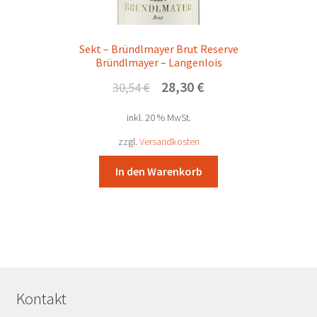
Sekt – Bründlmayer Brut Reserve
Bründlmayer – Langenlois
Ursprünglicher
Aktueller
28,30
€
30,54
€
Preis
Preis
inkl. 20 % MwSt.
war:
ist:
30,54 €
28,30 €.
zzgl.
Versandkosten
In den Warenkorb
Kontakt