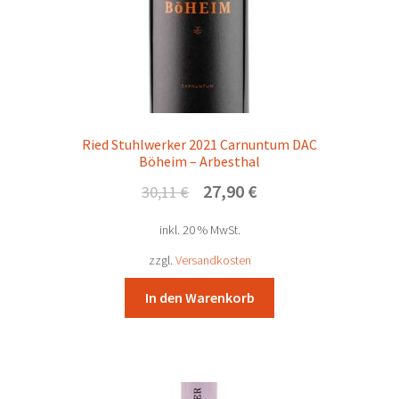
Ried Stuhlwerker 2021 Carnuntum DAC
Böheim – Arbesthal
Ursprünglicher
Aktueller
27,90
€
30,11
€
Preis
Preis
inkl. 20 % MwSt.
war:
ist:
30,11 €
27,90 €.
zzgl.
Versandkosten
In den Warenkorb