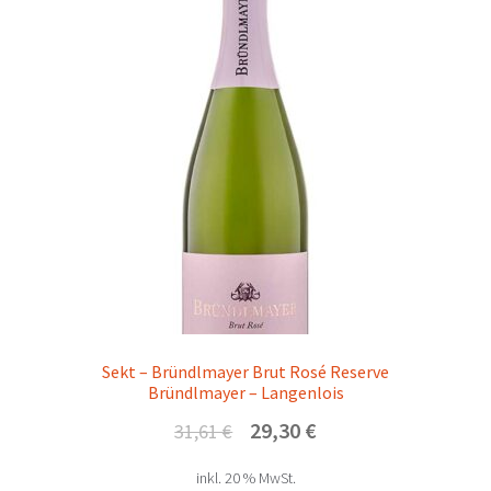
Sekt – Bründlmayer Brut Rosé Reserve
Bründlmayer – Langenlois
Ursprünglicher
Aktueller
29,30
€
31,61
€
Preis
Preis
inkl. 20 % MwSt.
war:
ist: