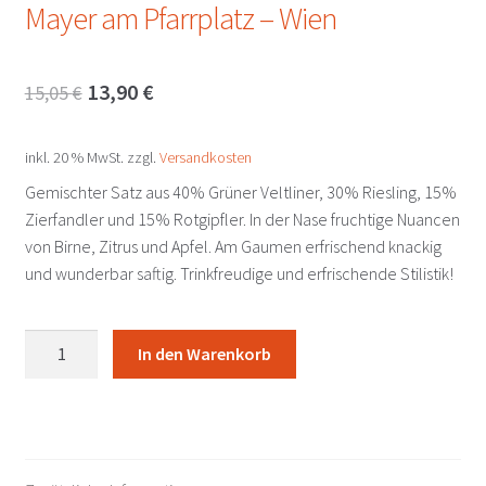
Mayer am Pfarrplatz – Wien
Ursprünglicher
Aktueller
13,90
€
15,05
€
Preis
Preis
inkl. 20 % MwSt.
zzgl.
Versandkosten
war:
ist:
Gemischter Satz aus 40% Grüner Veltliner, 30% Riesling, 15%
15,05 €
13,90 €.
Zierfandler und 15% Rotgipfler. In der Nase fruchtige Nuancen
von Birne, Zitrus und Apfel. Am Gaumen erfrischend knackig
und wunderbar saftig. Trinkfreudige und erfrischende Stilistik!
Wiener
In den Warenkorb
Gemischter
Satz
DAC
2025
Mayer