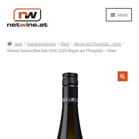
Zur
Zum
Menü
Navigation
Inhalt
springen
springen
Unterm
Shop
öffnen
Start
Weinbaugebiete
Wien
Mayer am Pfarrplatz - Wien
Unterm
Wiener Gemischter Satz DAC 2025 Mayer am Pfarrplatz – Wien
Produzenten
öffnen
Unterm
Weinbaugebiete
öffnen
Unterm
Rebsorten
🔍
öffnen
Mein Konto/Anmelden