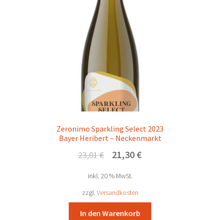
Zeronimo Sparkling Select 2023
Bayer Heribert – Neckenmarkt
Ursprünglicher
Aktueller
21,30
€
23,01
€
Preis
Preis
inkl. 20 % MwSt.
war:
ist:
23,01 €
21,30 €.
zzgl.
Versandkosten
In den Warenkorb