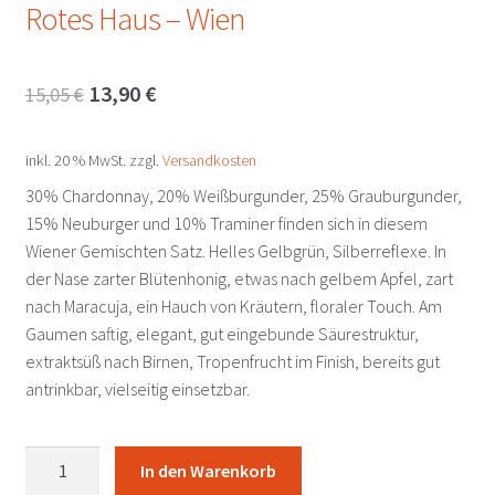
Rotes Haus – Wien
Ursprünglicher
Aktueller
13,90
€
15,05
€
Preis
Preis
inkl. 20 % MwSt.
zzgl.
Versandkosten
war:
ist:
30% Chardonnay, 20% Weißburgunder, 25% Grauburgunder,
15,05 €
13,90 €.
15% Neuburger und 10% Traminer finden sich in diesem
Wiener Gemischten Satz. Helles Gelbgrün, Silberreflexe. In
der Nase zarter Blütenhonig, etwas nach gelbem Apfel, zart
nach Maracuja, ein Hauch von Kräutern, floraler Touch. Am
Gaumen saftig, elegant, gut eingebunde Säurestruktur,
extraktsüß nach Birnen, Tropenfrucht im Finish, bereits gut
antrinkbar, vielseitig einsetzbar.
Wiener
In den Warenkorb
Gemischter