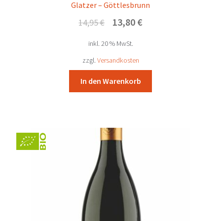
Glatzer – Göttlesbrunn
Ursprünglicher
Aktueller
13,80
€
14,95
€
Preis
Preis
inkl. 20 % MwSt.
war:
ist:
14,95 €
13,80 €.
zzgl.
Versandkosten
In den Warenkorb