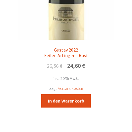
Gustav 2022
Feiler-Artinger – Rust
Ursprünglicher
Aktueller
24,60
€
26,56
€
Preis
Preis
inkl. 20 % MwSt.
war:
ist:
26,56 €
24,60 €.
zzgl.
Versandkosten
In den Warenkorb