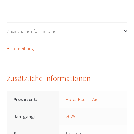
Satz
DAC
2025
Rotes
Zusätzliche Informationen
Haus
-
Beschreibung
Wien
Menge
Zusätzliche Informationen
Produzent:
Rotes Haus – Wien
Jahrgang:
2025
Stil
trocken