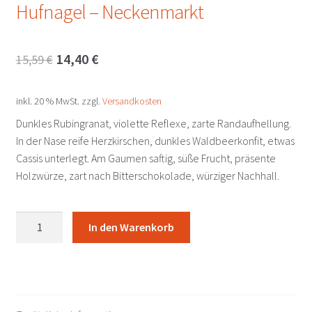
Hufnagel – Neckenmarkt
Ursprünglicher
Aktueller
14,40
€
15,59
€
Preis
Preis
inkl. 20 % MwSt.
zzgl.
Versandkosten
war:
ist:
Dunkles Rubingranat, violette Reflexe, zarte Randaufhellung.
15,59 €
14,40 €.
In der Nase reife Herzkirschen, dunkles Waldbeerkonfit, etwas
Cassis unterlegt. Am Gaumen saftig, süße Frucht, präsente
Holzwürze, zart nach Bitterschokolade, würziger Nachhall.
Cabernet
In den Warenkorb
Sauvignon
2022
Hufnagel
-
Neckenmarkt