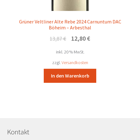
Grüner Veltliner Alte Rebe 2024 Carnuntum DAC
Böheim – Arbesthal
Ursprünglicher
Aktueller
12,80
€
13,87
€
Preis
Preis
inkl. 20 % MwSt.
war:
ist:
13,87 €
12,80 €.
zzgl.
Versandkosten
In den Warenkorb
Kontakt