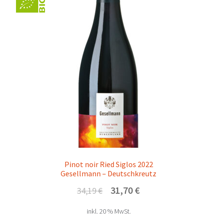
Pinot noir Ried Siglos 2022
Gesellmann – Deutschkreutz
Ursprünglicher
Aktueller
31,70
€
34,19
€
Preis
Preis
inkl. 20 % MwSt.
war:
ist: