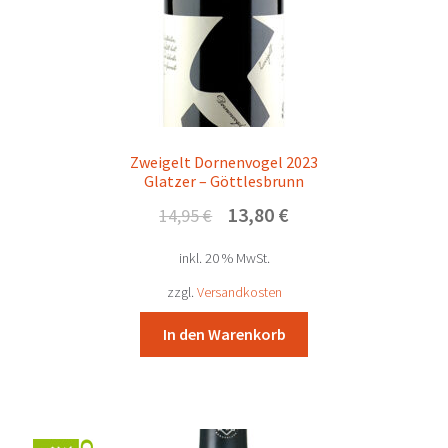
Zweigelt Dornenvogel 2023
Glatzer – Göttlesbrunn
Ursprünglicher
Aktueller
13,80
€
14,95
€
Preis
Preis
inkl. 20 % MwSt.
war:
ist:
14,95 €
13,80 €.
zzgl.
Versandkosten
In den Warenkorb