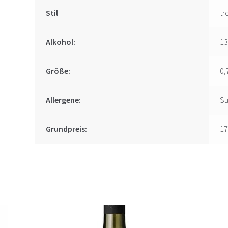
Stil
tr
Alkohol:
1
Größe:
0,
Allergene:
Su
Grundpreis:
17