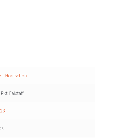
y – Horitschon
 Pkt. Falstaff
023
os