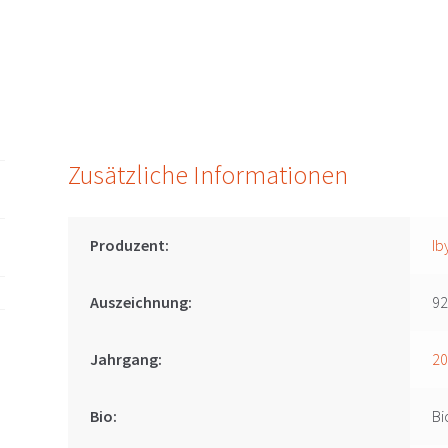
Horitschon
Menge
Zusätzliche Informationen
Produzent:
Ib
Auszeichnung:
92
Jahrgang:
2
Bio:
Bi