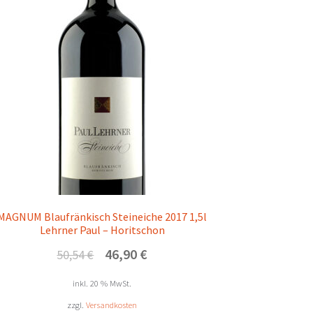
MAGNUM Blaufränkisch Steineiche 2017 1,5l
Lehrner Paul – Horitschon
Ursprünglicher
Aktueller
46,90
€
50,54
€
Preis
Preis
war:
ist:
inkl. 20 % MwSt.
50,54 €
46,90 €.
zzgl.
Versandkosten