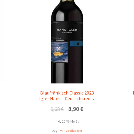
Blaufränkisch Classic 2023
Igler Hans – Deutschkreutz
Ursprünglicher
Aktueller
8,90
€
9,68
€
Preis
Preis
war:
ist:
inkl. 20 % MwSt.
9,68 €
8,90 €.
zzgl.
Versandkosten