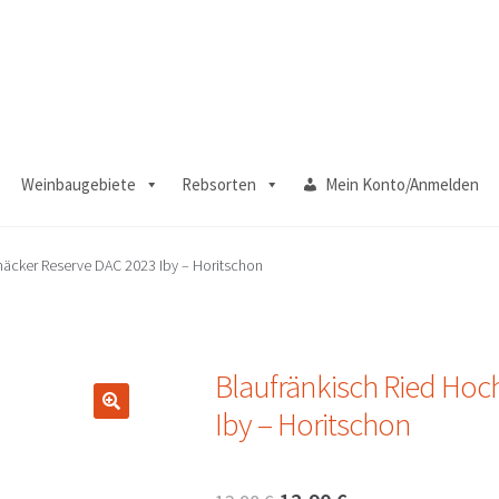
Weinbaugebiete
Rebsorten
Mein Konto/Anmelden
häcker Reserve DAC 2023 Iby – Horitschon
Blaufränkisch Ried Hoc
Iby – Horitschon
🔍
Ursprünglicher
Aktueller