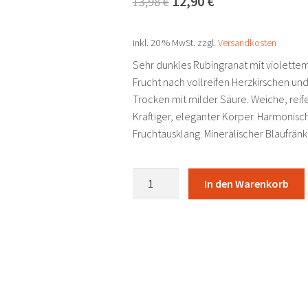
12,90
€
13,98
€
Preis
Preis
inkl. 20 % MwSt.
zzgl.
Versandkosten
war:
ist:
Sehr dunkles Rubingranat mit violette
13,98 €
12,90 €.
Frucht nach vollreifen Herzkirschen u
Trocken mit milder Säure. Weiche, reif
Kräftiger, eleganter Körper. Harmoni
Fruchtausklang. Mineralischer Blaufränki
Blaufränkisch
In den Warenkorb
Ried
Hochäcker
Reserve
DAC
2023
Iby
-