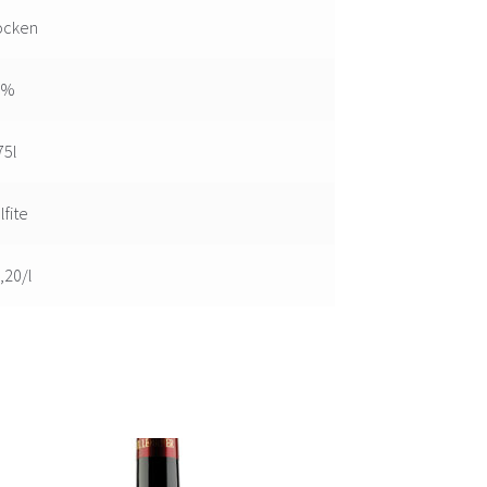
ocken
3%
75l
lfite
,20/l