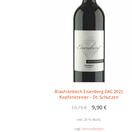
Blaufränkisch Eisenberg DAC 2021
Kopfensteiner – Dt. Schützen
Ursprünglicher
Aktueller
9,90
€
10,75
€
Preis
Preis
war:
ist:
inkl. 20 % MwSt.
10,75 €
9,90 €.
zzgl.
Versandkosten