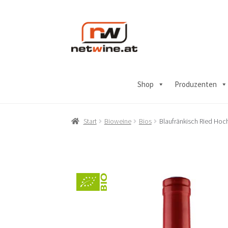
Zur
Zum
Navigation
Inhalt
springen
springen
Shop
Produzenten
Start
Bioweine
Bios
Blaufränkisch Ried Hoc