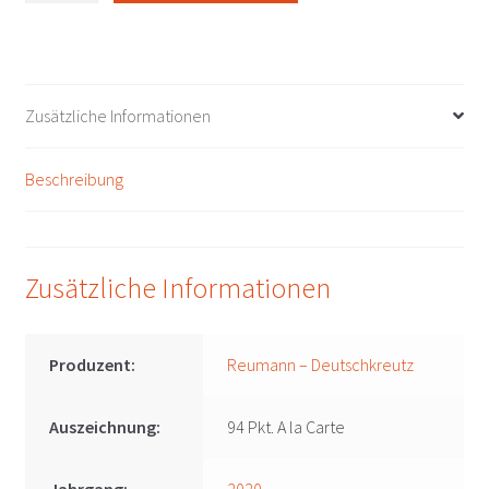
Reserve
L.E.
2020
Reumann
Zusätzliche Informationen
-
Deutschkreutz
Beschreibung
Menge
Zusätzliche Informationen
Produzent:
Reumann – Deutschkreutz
Auszeichnung:
94 Pkt. A la Carte