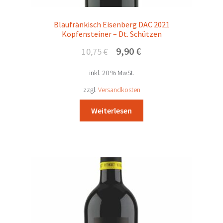
Blaufränkisch Eisenberg DAC 2021
Kopfensteiner – Dt. Schützen
Ursprünglicher
Aktueller
9,90
€
10,75
€
Preis
Preis
inkl. 20 % MwSt.
war:
ist:
10,75 €
9,90 €.
zzgl.
Versandkosten
Weiterlesen