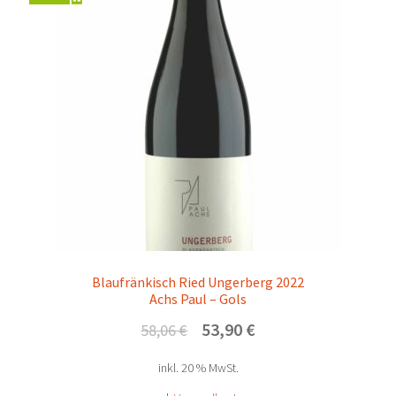
Blaufränkisch Ried Ungerberg 2022
Achs Paul – Gols
Ursprünglicher
Aktueller
53,90
€
58,06
€
Preis
Preis
inkl. 20 % MwSt.
war:
ist:
58,06 €
53,90 €.