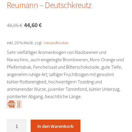
Reumann – Deutschkreutz
Ursprünglicher
Aktueller
44,60
€
48,06
€
Preis
Preis
inkl. 20 % MwSt.
zzgl.
Versandkosten
war:
ist:
Sehr vielfältiger Aromenbogen von Maulbeeren und
48,06 €
44,60 €.
Maraschino, auch eingelegte Brombeeren, Moro-Orange und
Pfeifentabak, Fenchelsaat und Bitterschokolade, gute Tiefe,
angenehm ruhige Art; saftiger Fruchtbogen mit gewohnt
kühler Rotbeerigkeit, hochwertigem Toasting und
animierender Würze, juveniler Tanninfond, kühler Unterzug,
pointierter Abgang, beachtliche Länge.
Blaufränkisch
In den Warenkorb
DAC