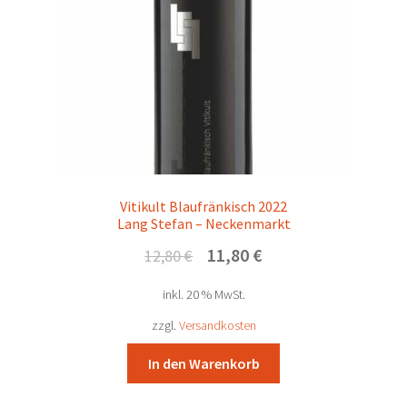
Vitikult Blaufränkisch 2022
Lang Stefan – Neckenmarkt
Ursprünglicher
Aktueller
11,80
€
12,80
€
Preis
Preis
inkl. 20 % MwSt.
war:
ist:
12,80 €
11,80 €.
zzgl.
Versandkosten
In den Warenkorb