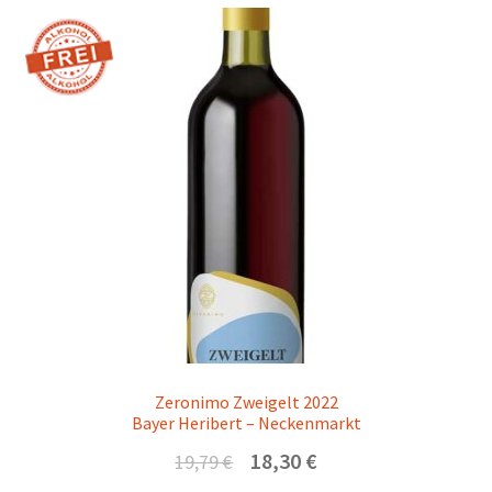
Zeronimo Zweigelt 2022
Bayer Heribert – Neckenmarkt
Ursprünglicher
Aktueller
18,30
€
19,79
€
Preis
Preis