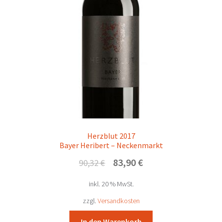
Herzblut 2017
Bayer Heribert – Neckenmarkt
Ursprünglicher
Aktueller
83,90
€
90,32
€
Preis
Preis
inkl. 20 % MwSt.
war:
ist:
90,32 €
83,90 €.
zzgl.
Versandkosten
In den Warenkorb