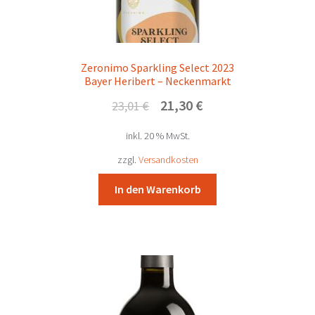
Zeronimo Sparkling Select 2023
Bayer Heribert – Neckenmarkt
Ursprünglicher
Aktueller
21,30
€
23,01
€
Preis
Preis
inkl. 20 % MwSt.
war:
ist:
23,01 €
21,30 €.
zzgl.
Versandkosten
In den Warenkorb