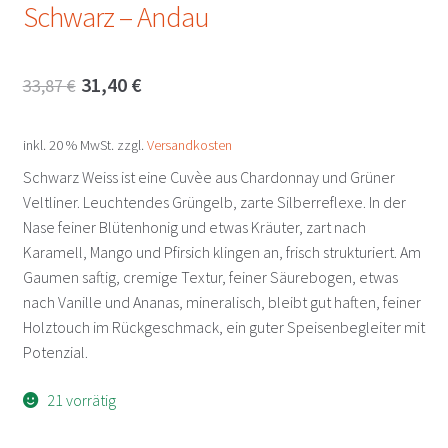
Schwarz – Andau
Ursprünglicher
Aktueller
31,40
€
33,87
€
Preis
Preis
inkl. 20 % MwSt.
zzgl.
Versandkosten
war:
ist:
Schwarz Weiss ist eine Cuvèe aus Chardonnay und Grüner
33,87 €
31,40 €.
Veltliner. Leuchtendes Grüngelb, zarte Silberreflexe. In der
Nase feiner Blütenhonig und etwas Kräuter, zart nach
Karamell, Mango und Pfirsich klingen an, frisch strukturiert. Am
Gaumen saftig, cremige Textur, feiner Säurebogen, etwas
nach Vanille und Ananas, mineralisch, bleibt gut haften, feiner
Holztouch im Rückgeschmack, ein guter Speisenbegleiter mit
Potenzial.
21 vorrätig