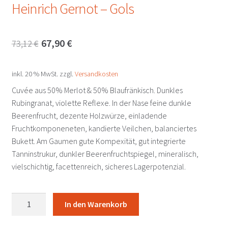
Heinrich Gernot – Gols
Ursprünglicher
Aktueller
67,90
€
73,12
€
Preis
Preis
inkl. 20 % MwSt.
zzgl.
Versandkosten
war:
ist:
Cuvée aus 50% Merlot & 50% Blaufränkisch. Dunkles
73,12 €
67,90 €.
Rubingranat, violette Reflexe. In der Nase feine dunkle
Beerenfrucht, dezente Holzwürze, einladende
Fruchtkomponeneten, kandierte Veilchen, balanciertes
Bukett. Am Gaumen gute Kompexität, gut integrierte
Tanninstrukur, dunkler Beerenfruchtspiegel, mineralisch,
vielschichtig, facettenreich, sicheres Lagerpotenzial.
Salzberg
In den Warenkorb
2019
Heinrich