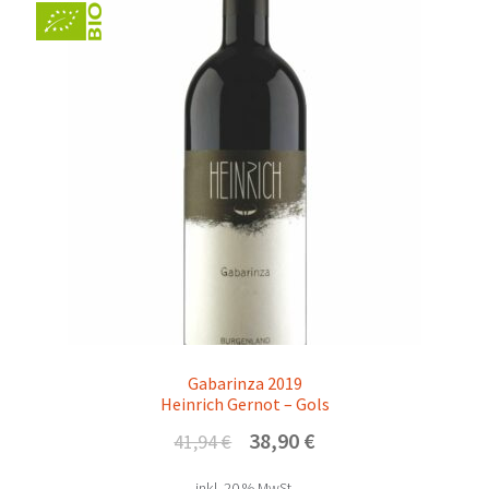
Gabarinza 2019
Heinrich Gernot – Gols
Ursprünglicher
Aktueller
38,90
€
41,94
€
Preis
Preis
inkl. 20 % MwSt.