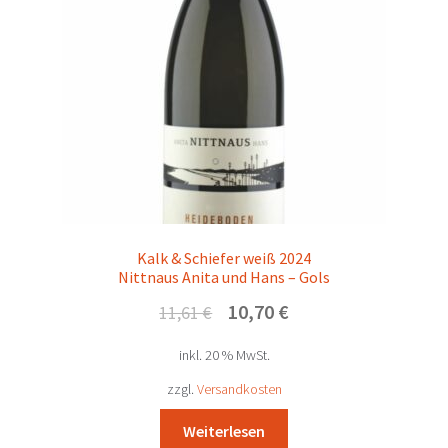
Kalk & Schiefer weiß 2024
Nittnaus Anita und Hans – Gols
Ursprünglicher
Aktueller
10,70
€
11,61
€
Preis
Preis
inkl. 20 % MwSt.
war:
ist:
11,61 €
10,70 €.
zzgl.
Versandkosten
Weiterlesen