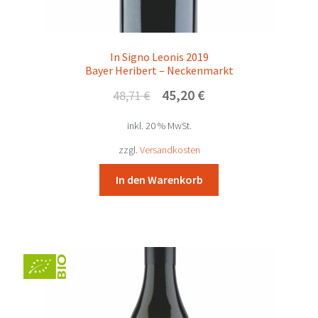
In Signo Leonis 2019
Bayer Heribert – Neckenmarkt
Ursprünglicher
Aktueller
45,20
€
48,71
€
Preis
Preis
inkl. 20 % MwSt.
war:
ist:
48,71 €
45,20 €.
zzgl.
Versandkosten
In den Warenkorb