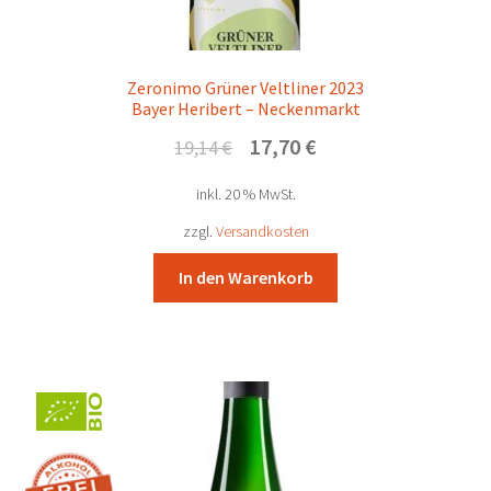
Zeronimo Grüner Veltliner 2023
Bayer Heribert – Neckenmarkt
Ursprünglicher
Aktueller
17,70
€
19,14
€
Preis
Preis
inkl. 20 % MwSt.
war:
ist:
19,14 €
17,70 €.
zzgl.
Versandkosten
In den Warenkorb