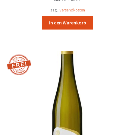
war:
ist:
90,32 €
83,90 €.
zzgl.
Versandkosten
In den Warenkorb