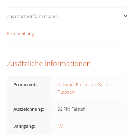
am
Spitz
Zusätzliche Informationen
-
Purbach
Beschreibung
Menge
Zusätzliche Informationen
Produzent:
Schwarz-Kloster am Spitz –
Purbach
Auszeichnung:
92 Pkt. Falstaff
Jahrgang:
NV