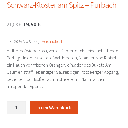
Schwarz-Kloster am Spitz – Purbach
Ursprünglicher
Aktueller
19,50
€
21,08
€
Preis
Preis
inkl. 20 % MwSt.
zzgl.
Versandkosten
war:
ist:
Mittleres Zwiebelrosa, zarter Kupfertouch, feine anhaltende
21,08 €
19,50 €.
Perlage. In der Nase rote Waldbeeren, Nuancen von Ribisel,
ein Hauch von frischen Orangen, einladendes Bukett. Am
Gaumen straff, lebendiger Säurebogen, rotbeeriger Abgang,
dezente Fruchtsüße nach Erdbeeren im Nachhall, ein
anregender Aperitiv.
Rosé
In den Warenkorb
brut
Schwarz-
Kloster