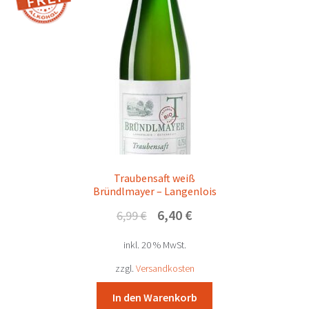
Traubensaft weiß
Bründlmayer – Langenlois
Ursprünglicher
Aktueller
6,40
€
6,99
€
Preis
Preis
inkl. 20 % MwSt.
war:
ist:
6,99 €
6,40 €.
zzgl.
Versandkosten
In den Warenkorb