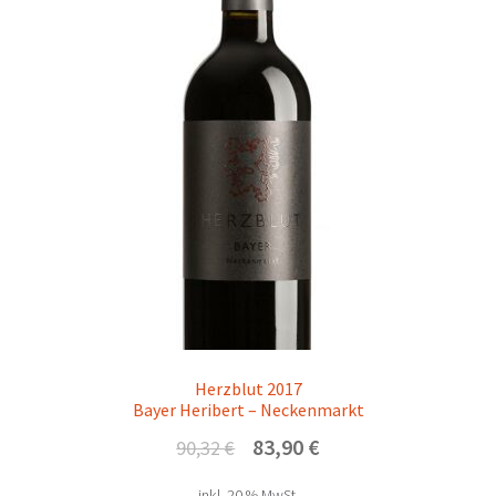
Herzblut 2017
Bayer Heribert – Neckenmarkt
Ursprünglicher
Aktueller
83,90
€
90,32
€
Preis
Preis
inkl. 20 % MwSt.