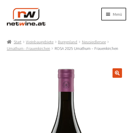
Zur
Zum
Menü
Navigation
Inhalt
springen
springen
Unterm
Shop
öffnen
Start
Weinbaugebiete
Burgenland
Neusiedlersee
Unterm
Umathum - Frauenkirchen
ROSA 2025 Umathum – Frauenkirchen
Produzenten
öffnen
Unterm
Weinbaugebiete
öffnen
Unterm
Rebsorten
🔍
öffnen
Mein Konto/Anmelden