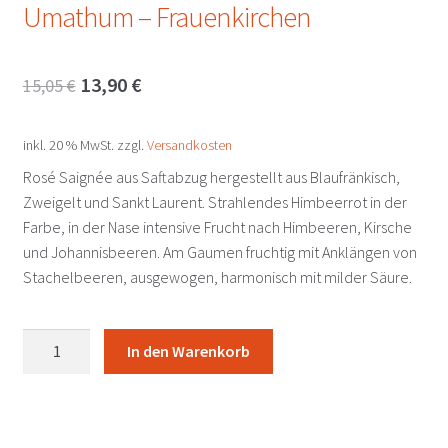
Umathum – Frauenkirchen
Ursprünglicher
Aktueller
13,90
€
15,05
€
Preis
Preis
inkl. 20 % MwSt.
zzgl.
Versandkosten
war:
ist:
Rosé Saignée aus Saftabzug hergestellt aus Blaufränkisch,
15,05 €
13,90 €.
Zweigelt und Sankt Laurent. Strahlendes Himbeerrot in der
Farbe, in der Nase intensive Frucht nach Himbeeren, Kirsche
und Johannisbeeren. Am Gaumen fruchtig mit Anklängen von
Stachelbeeren, ausgewogen, harmonisch mit milder Säure.
ROSA
In den Warenkorb
2025
Umathum
-
Frauenkirchen