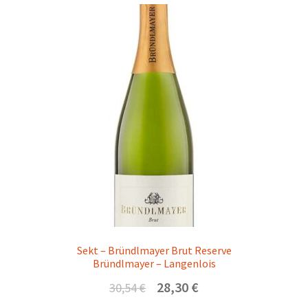
Sekt – Bründlmayer Brut Reserve
Bründlmayer – Langenlois
Ursprünglicher
Aktueller
28,30
€
30,54
€
Preis
Preis