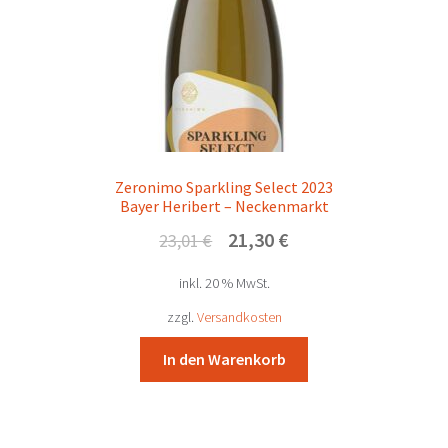
Zeronimo Sparkling Select 2023
Bayer Heribert – Neckenmarkt
Ursprünglicher
Aktueller
21,30
€
23,01
€
Preis
Preis
inkl. 20 % MwSt.
war:
ist:
23,01 €
21,30 €.
zzgl.
Versandkosten
In den Warenkorb