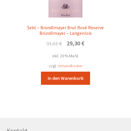
Sekt – Bründlmayer Brut Rosé Reserve
Bründlmayer – Langenlois
Ursprünglicher
Aktueller
29,30
€
31,61
€
Preis
Preis
inkl. 20 % MwSt.
war:
ist:
31,61 €
29,30 €.
zzgl.
Versandkosten
In den Warenkorb
Kontakt