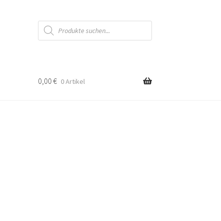
Products
search
0,00
€
0 Artikel
h
btheit
ert