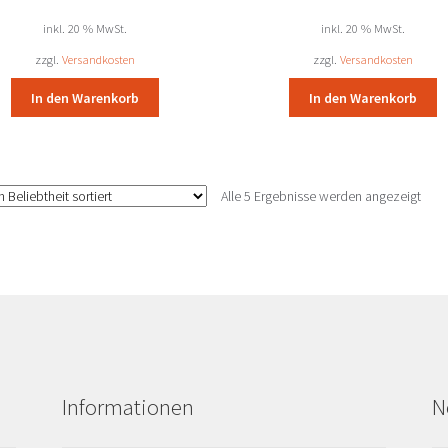
Preis
Preis
Preis
Prei
war:
ist:
war:
ist:
inkl. 20 % MwSt.
inkl. 20 % MwSt.
10,65 €
9,80 €.
10,65 €
9,80
zzgl.
Versandkosten
zzgl.
Versandkosten
In den Warenkorb
In den Warenkorb
Nac
Alle 5 Ergebnisse werden angezeigt
Belie
sorti
Informationen
N