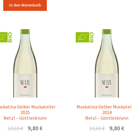
In den Warenkorb
skatina Gelber Muskateller
Muskatina Gelber Muskatel
2025
2024
Netzl – Göttlesbrunn
Netzl – Göttlesbrunn
Ursprünglicher
Aktueller
Ursprünglicher
Aktu
9,80
€
9,80
€
10,65
€
10,65
€