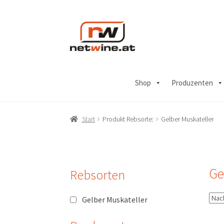
Zur
Zum
Navigation
Inhalt
springen
springen
Shop
Produzenten
Start
Produkt Rebsorte:
Gelber Muskateller
Ge
Rebsorten
Gelber Muskateller