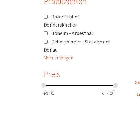
Produzenten
Bayer Erbhof -
Donnerskirchen
Böheim - Arbesthal
Gebetsberger - Spitz an der
Donau
Mehr anzeigen
Preis
Ge
€
9.00
€
12.00
G