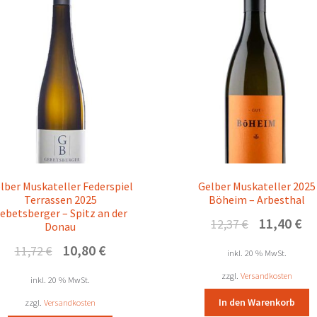
lber Muskateller Federspiel
Gelber Muskateller 2025
Terrassen 2025
Böheim – Arbesthal
ebetsberger – Spitz an der
Ursprünglicher
Akt
11,40
€
12,37
€
Donau
Preis
Pre
Ursprünglicher
Aktueller
10,80
€
11,72
€
war:
ist:
inkl. 20 % MwSt.
Preis
Preis
12,37 €
11,
zzgl.
Versandkosten
war:
ist:
inkl. 20 % MwSt.
11,72 €
10,80 €.
In den Warenkorb
zzgl.
Versandkosten