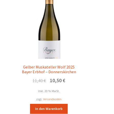
Gelber Muskateller Wolf 2025
Bayer Erbhof – Donnerskirchen
ueller
Ursprünglicher
Aktueller
10,50
€
11,40
€
is
Preis
Preis
war:
ist:
inkl. 20 % MwSt.
40 €.
11,40 €
10,50 €.
zzgl.
Versandkosten
In den Warenkorb