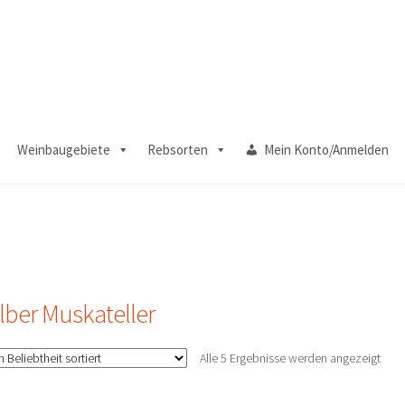
Weinbaugebiete
Rebsorten
Mein Konto/Anmelden
lber Muskateller
Nac
Alle 5 Ergebnisse werden angezeigt
Belie
sorti