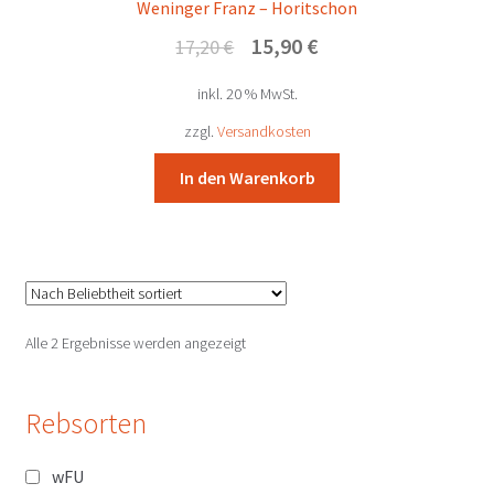
Weninger Franz – Horitschon
Ursprünglicher
Aktueller
15,90
€
17,20
€
Preis
Preis
inkl. 20 % MwSt.
war:
ist:
17,20 €
15,90 €.
zzgl.
Versandkosten
In den Warenkorb
Nach
Alle 2 Ergebnisse werden angezeigt
Beliebtheit
sortiert
Rebsorten
wFU