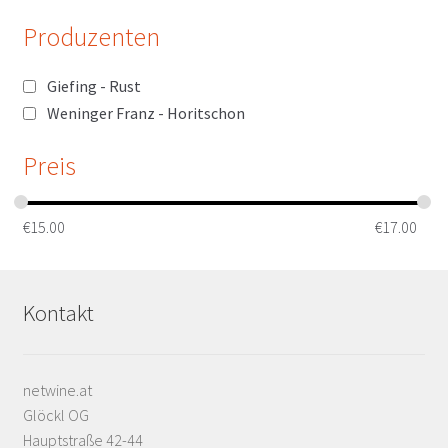
Produzenten
Giefing - Rust
Weninger Franz - Horitschon
Preis
€
15.00
€
17.00
Kontakt
netwine.at
Glöckl OG
Hauptstraße 42-44