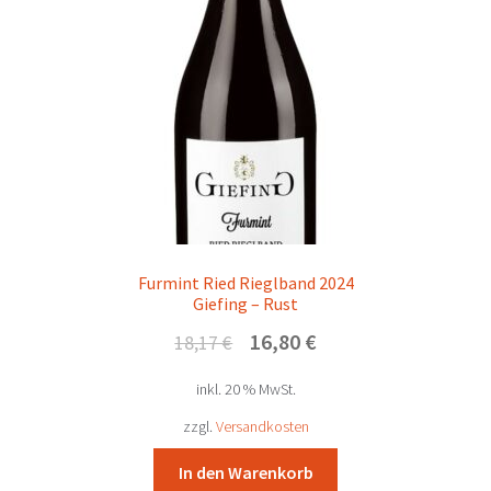
Furmint Ried Rieglband 2024
Giefing – Rust
Ursprünglicher
Aktueller
16,80
€
18,17
€
Preis
Preis
inkl. 20 % MwSt.
war:
ist:
18,17 €
16,80 €.
zzgl.
Versandkosten
In den Warenkorb