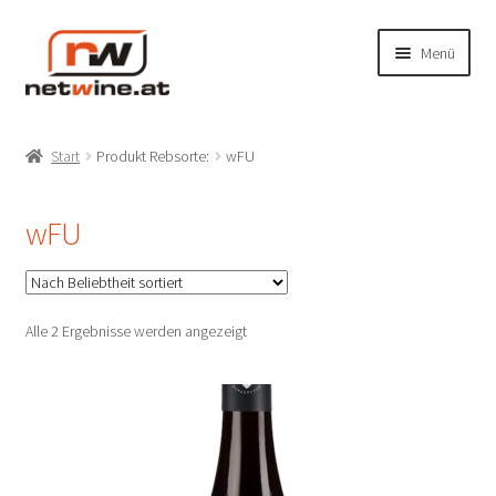
Zur
Zum
Menü
Navigation
Inhalt
springen
springen
Unterm
Shop
öffnen
Start
Produkt Rebsorte:
wFU
Unterm
Produzenten
öffnen
wFU
Unterm
Weinbaugebiete
öffnen
Unterm
Rebsorten
öffnen
Nach
Alle 2 Ergebnisse werden angezeigt
Beliebtheit
Mein Konto/Anmelden
sortiert