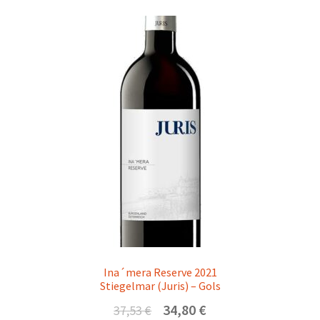
Ina´mera Reserve 2021
Stiegelmar (Juris) – Gols
Ursprünglicher
Aktueller
34,80
€
37,53
€