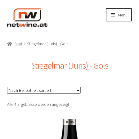
Zur
Zum
Menü
Navigation
Inhalt
springen
springen
Unterm
Shop
öffnen
Start
Stiegelmar (Juris) - Gols
Unterm
Produzenten
öffnen
Stiegelmar (Juris) - Gols
Unterm
Weinbaugebiete
öffnen
Unterm
Rebsorten
öffnen
Mein Konto/Anmelden
Nach
Alle 4 Ergebnisse werden angezeigt
Beliebtheit
sortiert