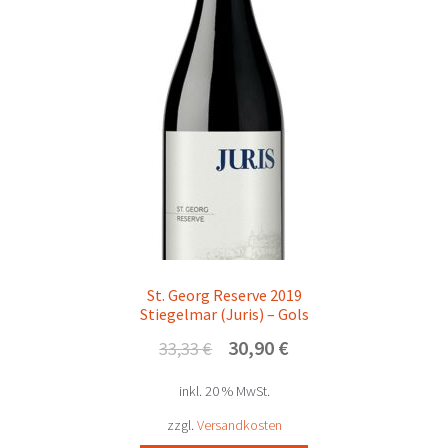
St. Georg Reserve 2019
Stiegelmar (Juris) – Gols
Ursprünglicher
Aktueller
30,90
€
33,33
€
Preis
Preis
inkl. 20 % MwSt.
war:
ist:
33,33 €
30,90 €.
zzgl.
Versandkosten