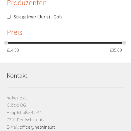
Produzenten
Stiegelmar (Juris) - Gols
Preis
€
14.00
€
35.00
Kontakt
netwine.at
Glöckl OG
Hauptstraße 42-44
7301 Deutschkreutz
E-Mail:
office@netwine.at