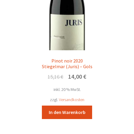
Pinot noir 2020
Stiegelmar (Juris) – Gols
Ursprünglicher
Aktueller
14,00
€
15,16
€
Preis
Preis
inkl. 20 % MwSt.
war:
ist:
15,16 €
14,00 €.
zzgl.
Versandkosten
In den Warenkorb