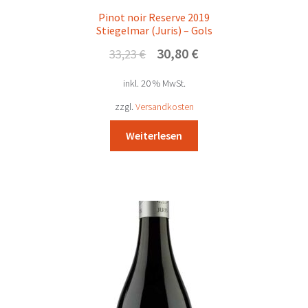
Pinot noir Reserve 2019
Stiegelmar (Juris) – Gols
Ursprünglicher
Aktueller
30,80
€
33,23
€
Preis
Preis
inkl. 20 % MwSt.
war:
ist:
33,23 €
30,80 €.
zzgl.
Versandkosten
Weiterlesen