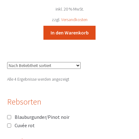
Preis
Preis
inkl. 20 % MwSt.
war:
ist:
37,53 €
34,80 €.
zzgl.
Versandkosten
In den Warenkorb
Nach
Alle 4 Ergebnisse werden angezeigt
Beliebtheit
sortiert
Rebsorten
Blauburgunder/Pinot noir
Cuvée rot