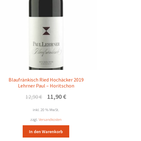
Blaufränkisch Ried Hochäcker 2019
Lehrner Paul – Horitschon
Ursprünglicher
Aktueller
11,90
€
12,90
€
Preis
Preis
war:
ist:
inkl. 20 % MwSt.
12,90 €
11,90 €.
zzgl.
Versandkosten
In den Warenkorb