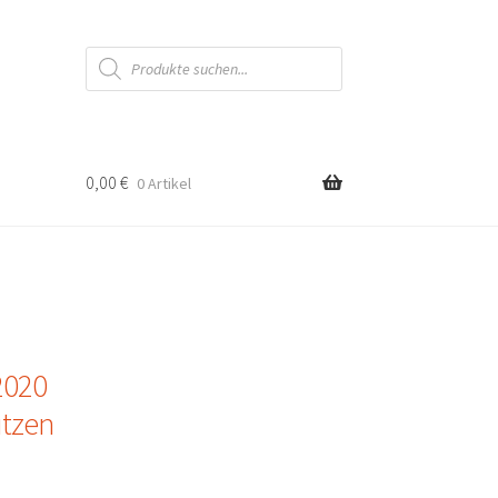
Products
search
0,00
€
0 Artikel
2020
ützen