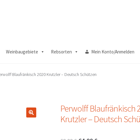
Weinbaugebiete
Rebsorten
Mein Konto/Anmelden
erwolff Blaufränkisch 2020 Krutzler – Deutsch Schützen
Perwolff Blaufränkisch 
Krutzler – Deutsch Sch
🔍
Ursprünglicher
Aktueller