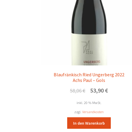
Blaufränkisch Ried Ungerberg 2022
Achs Paul – Gols
Ursprünglicher
Aktueller
53,90
€
58,06
€
Preis
Preis
war:
ist:
inkl. 20 % MwSt.
58,06 €
53,90 €.
zzgl.
Versandkosten
In den Warenkorb