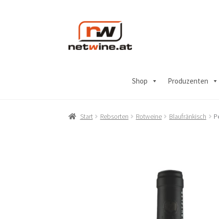
Zur
Zum
Navigation
Inhalt
springen
springen
Shop
Produzenten
Start
Rebsorten
Rotweine
Blaufränkisch
P