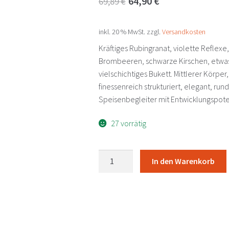
64,90
€
69,89
€
Preis
Preis
inkl. 20 % MwSt.
zzgl.
Versandkosten
war:
ist:
Kräftiges Rubingranat, violette Reflex
69,89 €
64,90 €.
Brombeeren, schwarze Kirschen, etwas 
vielschichtiges Bukett. Mittlerer Körper
finessenreich strukturiert, elegant, run
Speisenbegleiter mit Entwicklungspote
27 vorrätig
Perwolff
In den Warenkorb
Blaufränkisch
2020
Krutzler
-
Deutsch