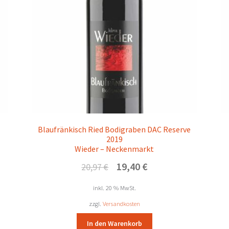
Blaufränkisch Ried Bodigraben DAC Reserve
2019
Wieder – Neckenmarkt
Ursprünglicher
Aktueller
19,40
€
20,97
€
Preis
Preis
war:
ist:
inkl. 20 % MwSt.
20,97 €
19,40 €.
zzgl.
Versandkosten
In den Warenkorb