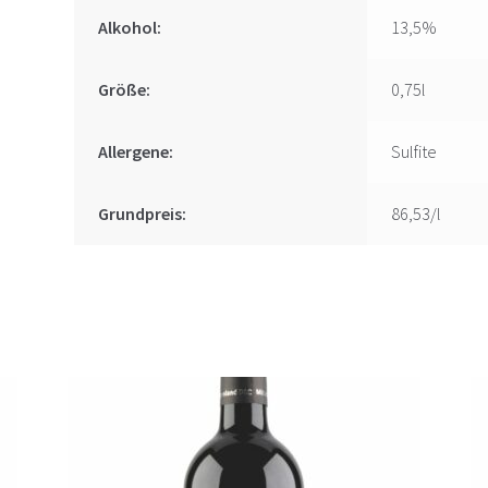
Alkohol:
13,5%
Größe:
0,75l
Allergene:
Sulfite
Grundpreis:
86,53/l