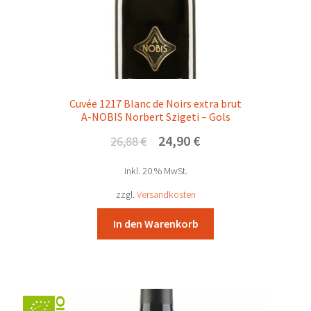
Cuvée 1217 Blanc de Noirs extra brut
A-NOBIS Norbert Szigeti – Gols
Ursprünglicher
Aktueller
24,90
€
26,88
€
Preis
Preis
inkl. 20 % MwSt.
war:
ist:
26,88 €
24,90 €.
zzgl.
Versandkosten
In den Warenkorb