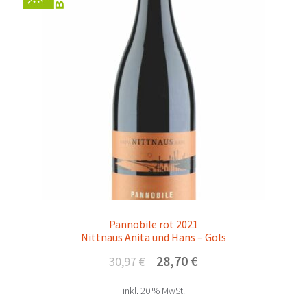
Pannobile rot 2021
Nittnaus Anita und Hans – Gols
Ursprünglicher
Aktueller
28,70
€
30,97
€
Preis
Preis
inkl. 20 % MwSt.
war:
ist: