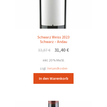
Schwarz Weiss 2023
Schwarz – Andau
Ursprünglicher
Aktueller
31,40
€
33,87
€
Preis
Preis
inkl. 20 % MwSt.
war:
ist:
33,87 €
31,40 €.
zzgl.
Versandkosten
In den Warenkorb