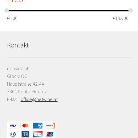
€
6.00
€
138.00
Kontakt
netwine.at
Glöckl OG
Hauptstraße 42-44
7301 Deutschkreutz
E-Mail:
office@netwine.at