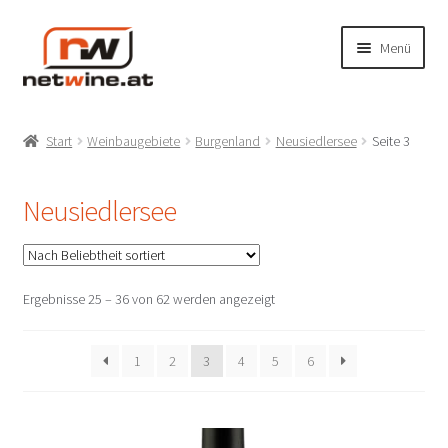
Zur
Zum
Menü
Navigation
Inhalt
springen
springen
Unterm
Shop
öffnen
Start
Weinbaugebiete
Burgenland
Neusiedlersee
Seite 3
Unterm
Produzenten
öffnen
Neusiedlersee
Unterm
Weinbaugebiete
öffnen
Unterm
Burgenland
öffnen
Nach
Ergebnisse 25 – 36 von 62 werden angezeigt
Beliebtheit
Neusiedlersee
sortiert
1
2
3
4
5
6
Leithaberg
Mittelburgenland