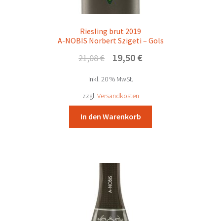
Riesling brut 2019
A-NOBIS Norbert Szigeti – Gols
Ursprünglicher
Aktueller
19,50
€
21,08
€
Preis
Preis
inkl. 20 % MwSt.
war:
ist:
21,08 €
19,50 €.
zzgl.
Versandkosten
In den Warenkorb