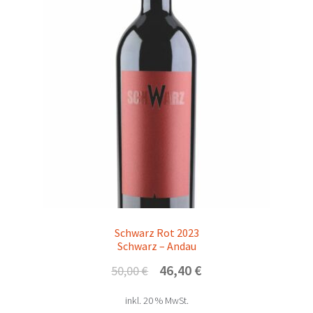
Schwarz Rot 2023
Schwarz – Andau
Ursprünglicher
Aktueller
46,40
€
50,00
€
Preis
Preis
inkl. 20 % MwSt.
war:
ist: