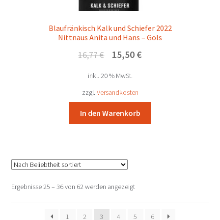
Blaufränkisch Kalk und Schiefer 2022
Nittnaus Anita und Hans – Gols
Ursprünglicher
Aktueller
15,50
€
16,77
€
Preis
Preis
inkl. 20 % MwSt.
war:
ist:
16,77 €
15,50 €.
zzgl.
Versandkosten
In den Warenkorb
Nach
Ergebnisse 25 – 36 von 62 werden angezeigt
Beliebtheit
sortiert
1
2
3
4
5
6