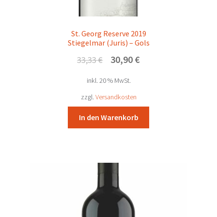
St. Georg Reserve 2019
Stiegelmar (Juris) – Gols
Ursprünglicher
Aktueller
30,90
€
33,33
€
Preis
Preis
inkl. 20 % MwSt.
war:
ist:
33,33 €
30,90 €.
zzgl.
Versandkosten
In den Warenkorb