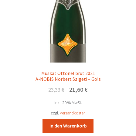
Muskat Ottonel brut 2021
A-NOBIS Norbert Szigeti – Gols
Ursprünglicher
Aktueller
21,60
€
23,33
€
Preis
Preis
inkl. 20 % MwSt.
war:
ist:
23,33 €
21,60 €.
zzgl.
Versandkosten
In den Warenkorb