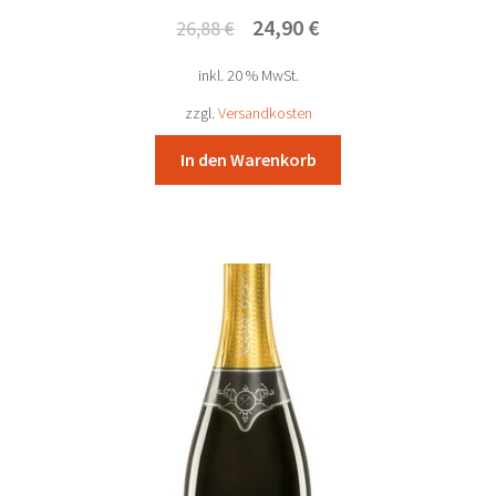
Ursprünglicher
Aktueller
24,90
€
26,88
€
Preis
Preis
inkl. 20 % MwSt.
war:
ist:
26,88 €
24,90 €.
zzgl.
Versandkosten
In den Warenkorb