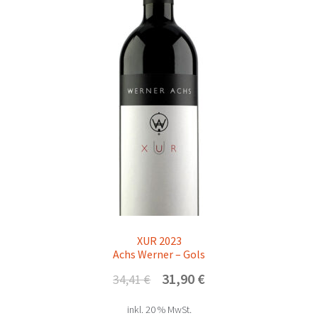
Eisenberg
Unterm
Niederösterreich
öffnen
Wien
Unterm
Rebsorten
öffnen
Mein Konto/Anmelden
XUR 2023
Achs Werner – Gols
Ursprünglicher
Aktueller
31,90
€
34,41
€
Preis
Preis
inkl. 20 % MwSt.
war:
ist: