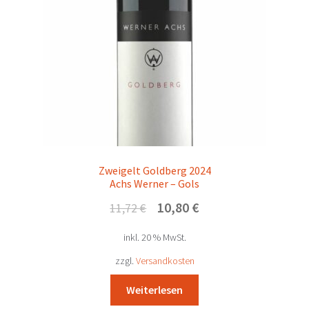
Zweigelt Goldberg 2024
Achs Werner – Gols
Ursprünglicher
Aktueller
10,80
€
11,72
€
Preis
Preis
inkl. 20 % MwSt.
war:
ist:
11,72 €
10,80 €.
zzgl.
Versandkosten
Weiterlesen