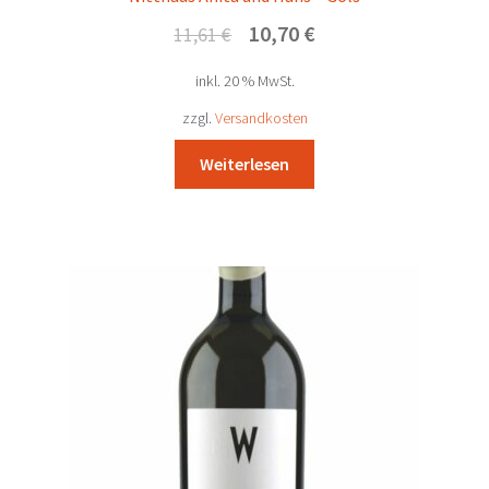
Ursprünglicher
Aktueller
10,70
€
11,61
€
Preis
Preis
inkl. 20 % MwSt.
war:
ist:
11,61 €
10,70 €.
zzgl.
Versandkosten
Weiterlesen