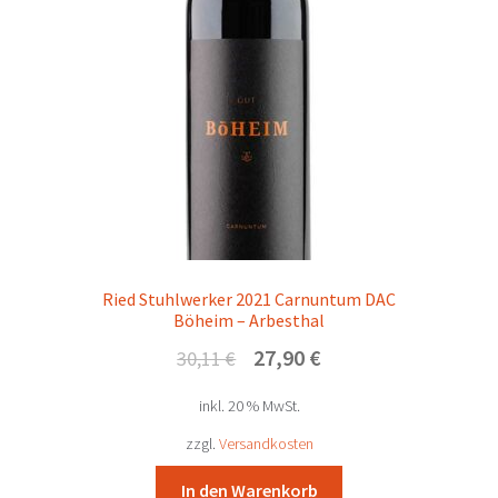
Ried Stuhlwerker 2021 Carnuntum DAC
Böheim – Arbesthal
Ursprünglicher
Aktueller
27,90
€
30,11
€
Preis
Preis
inkl. 20 % MwSt.
war:
ist:
30,11 €
27,90 €.
zzgl.
Versandkosten
In den Warenkorb