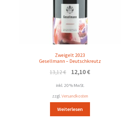
Zweigelt 2023
Gesellmann – Deutschkreutz
Ursprünglicher
Aktueller
12,10
€
13,12
€
Preis
Preis
inkl. 20 % MwSt.
war:
ist:
13,12 €
12,10 €.
zzgl.
Versandkosten
Weiterlesen