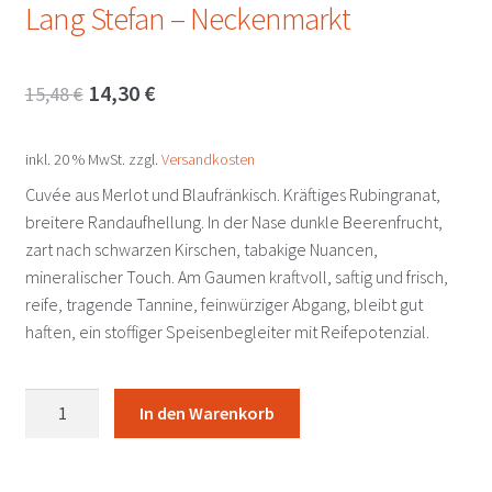
Lang Stefan – Neckenmarkt
Ursprünglicher
Aktueller
14,30
€
15,48
€
Preis
Preis
inkl. 20 % MwSt.
zzgl.
Versandkosten
war:
ist:
Cuvée aus Merlot und Blaufränkisch. Kräftiges Rubingranat,
15,48 €
14,30 €.
breitere Randaufhellung. In der Nase dunkle Beerenfrucht,
zart nach schwarzen Kirschen, tabakige Nuancen,
mineralischer Touch. Am Gaumen kraftvoll, saftig und frisch,
reife, tragende Tannine, feinwürziger Abgang, bleibt gut
haften, ein stoffiger Speisenbegleiter mit Reifepotenzial.
Fusion
In den Warenkorb
One
2023
Lang