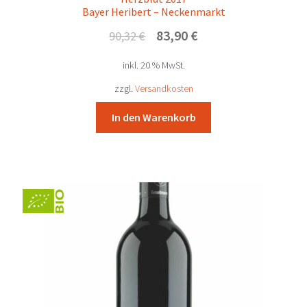
Bayer Heribert – Neckenmarkt
Ursprünglicher
Aktueller
83,90
€
90,32
€
Preis
Preis
inkl. 20 % MwSt.
war:
ist:
90,32 €
83,90 €.
zzgl.
Versandkosten
In den Warenkorb