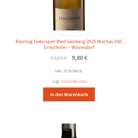
Riesling Federspiel Ried Gaisberg 2025 Wachau DAC
Ernsthofer – Wösendorf
Ursprünglicher
Aktueller
9,80
€
10,65
€
Preis
Preis
inkl. 20 % MwSt.
war:
ist:
10,65 €
9,80 €.
zzgl.
Versandkosten
In den Warenkorb