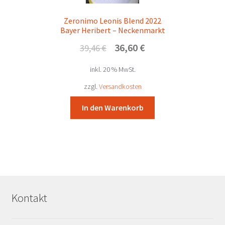
Zeronimo Leonis Blend 2022
Bayer Heribert – Neckenmarkt
Ursprünglicher
Aktueller
36,60
€
39,46
€
Preis
Preis
inkl. 20 % MwSt.
war:
ist:
39,46 €
36,60 €.
zzgl.
Versandkosten
In den Warenkorb
Kontakt