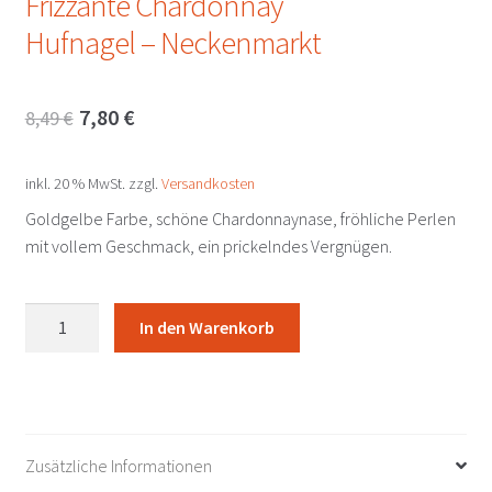
Frizzante Chardonnay
Hufnagel – Neckenmarkt
Ursprünglicher
Aktueller
7,80
€
8,49
€
Preis
Preis
inkl. 20 % MwSt.
zzgl.
Versandkosten
war:
ist:
Goldgelbe Farbe, schöne Chardonnaynase, fröhliche Perlen
8,49 €
7,80 €.
mit vollem Geschmack, ein prickelndes Vergnügen.
Frizzante
In den Warenkorb
Chardonnay
Hufnagel
-
Neckenmarkt
Menge
Zusätzliche Informationen