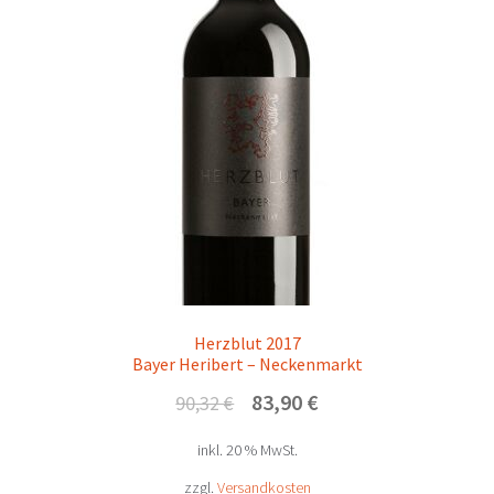
Herzblut 2017
Bayer Heribert – Neckenmarkt
Ursprünglicher
Aktueller
83,90
€
90,32
€
Preis
Preis
inkl. 20 % MwSt.
war:
ist:
90,32 €
83,90 €.
zzgl.
Versandkosten