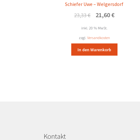
Schiefer Uwe – Welgersdorf
Ursprünglicher
Aktueller
21,60
€
23,33
€
Preis
Preis
war:
ist:
inkl. 20 % MwSt.
23,33 €
21,60 €.
zzgl.
Versandkosten
In den Warenkorb
Kontakt