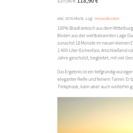
118,90
€
127,96
€
Preis
Preis
inkl. 20 % MwSt.
zzgl.
Versandkosten
war:
ist:
100% Blaufränkisch aus dem Mittelbur
127,96 €
118,90 €.
Böden aus der weltbekannten Lage Dür
zunächst 18 Monate im neuen kleinen E
2.400-Liter-Eichenfass. Anschließend ru
Jahre geschützt, begleitet, mit viel Ge
Das Ergebnis ist ein tiefgründig würzig
eleganter Reife und feinem Tannin. Er be
Trinkphase, kann aber auch weiterhin 
Video-
Player