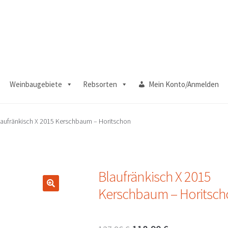
Weinbaugebiete
Rebsorten
Mein Konto/Anmelden
laufränkisch X 2015 Kerschbaum – Horitschon
Blaufränkisch X 2015
Kerschbaum – Horitsc
🔍
Ursprünglicher
Aktueller