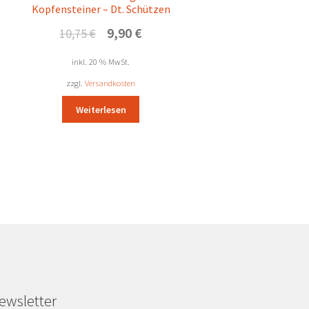
Kopfensteiner – Dt. Schützen
Ursprünglicher
Aktueller
9,90
€
10,75
€
Preis
Preis
war:
ist:
inkl. 20 % MwSt.
10,75 €
9,90 €.
zzgl.
Versandkosten
Weiterlesen
ewsletter