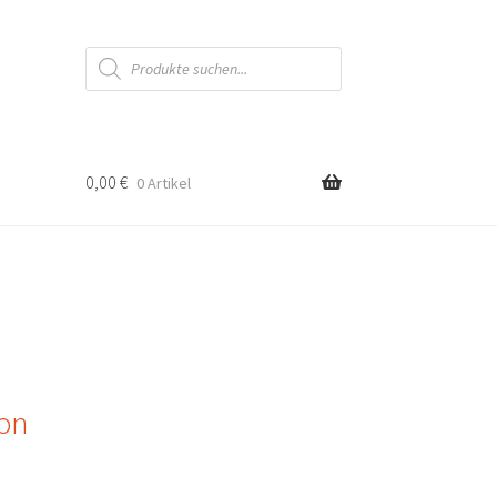
Products
search
0,00
€
0 Artikel
hon