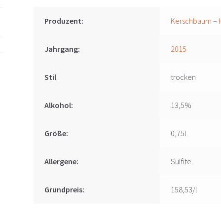
Produzent:
Kerschbaum – H
Jahrgang:
2015
Stil
trocken
Alkohol:
13,5%
Größe:
0,75l
Allergene:
Sulfite
Grundpreis:
158,53/l