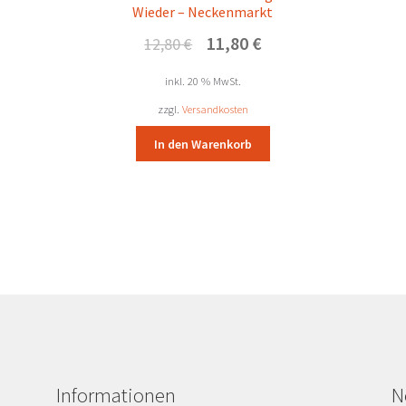
Wieder – Neckenmarkt
Ursprünglicher
Aktueller
11,80
€
12,80
€
Preis
Preis
war:
ist:
inkl. 20 % MwSt.
12,80 €
11,80 €.
zzgl.
Versandkosten
In den Warenkorb
Informationen
N