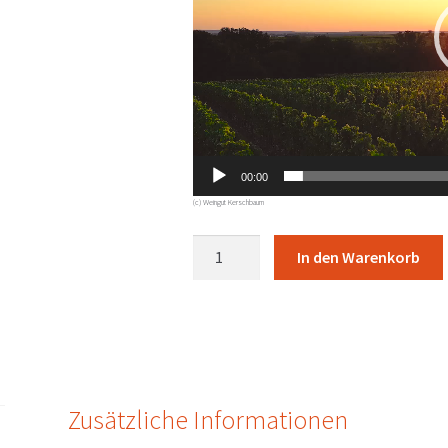
00:00
(c) Weingut Kerschbaum
Blaufränkisch
In den Warenkorb
X
2015
Kerschbaum
-
Horitschon
Menge
Zusätzliche Informationen