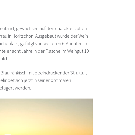
genland, gewachsen auf den charaktervollen
rau in Horitschon. Ausgebaut wurde der Wein
ichenfass, gefolgt von weiteren 6 Monaten im
hte er acht Jahre in der Flasche im Weingut 10
duld.
er Blaufränkisch mit beeindruckender Struktur,
findet sich jetzt in seiner optimalen
gelagert werden.