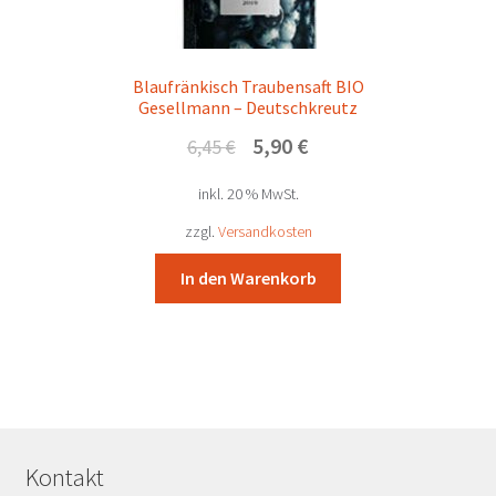
Blaufränkisch Traubensaft BIO
Gesellmann – Deutschkreutz
Ursprünglicher
Aktueller
5,90
€
6,45
€
Preis
Preis
inkl. 20 % MwSt.
war:
ist:
6,45 €
5,90 €.
zzgl.
Versandkosten
In den Warenkorb
Kontakt