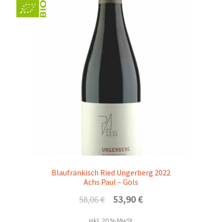
Blaufränkisch Ried Ungerberg 2022
Achs Paul – Gols
Ursprünglicher
Aktueller
53,90
€
58,06
€
Preis
Preis
inkl. 20 % MwSt.
war:
ist: