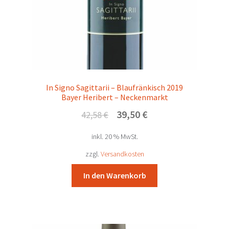
In Signo Sagittarii – Blaufränkisch 2019
Bayer Heribert – Neckenmarkt
Ursprünglicher
Aktueller
39,50
€
42,58
€
Preis
Preis
inkl. 20 % MwSt.
war:
ist:
42,58 €
39,50 €.
zzgl.
Versandkosten
In den Warenkorb