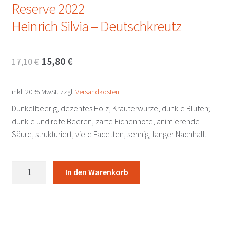
Reserve 2022
Heinrich Silvia – Deutschkreutz
Ursprünglicher
Aktueller
15,80
€
17,10
€
Preis
Preis
inkl. 20 % MwSt.
zzgl.
Versandkosten
war:
ist:
Dunkelbeerig, dezentes Holz, Kräuterwürze, dunkle Blüten;
17,10 €
15,80 €.
dunkle und rote Beeren, zarte Eichennote, animierende
Säure, strukturiert, viele Facetten, sehnig, langer Nachhall.
Blaufränkisch
In den Warenkorb
Deutschkreutz
DAC
Reserve
2022