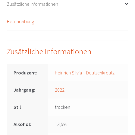
Heinrich
Zusätzliche Informationen
Silvia
-
Beschreibung
Deutschkreutz
Menge
Zusätzliche Informationen
Produzent:
Heinrich Silvia – Deutschkreutz
Jahrgang:
2022
Stil
trocken
Alkohol:
13,5%