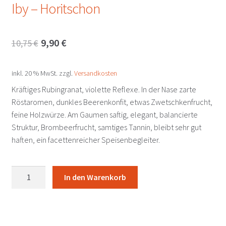
Iby – Horitschon
Ursprünglicher
Aktueller
9,90
€
10,75
€
Preis
Preis
inkl. 20 % MwSt.
zzgl.
Versandkosten
war:
ist:
Kräftiges Rubingranat, violette Reflexe. In der Nase zarte
10,75 €
9,90 €.
Röstaromen, dunkles Beerenkonfit, etwas Zwetschkenfrucht,
feine Holzwürze. Am Gaumen saftig, elegant, balancierte
Struktur, Brombeerfrucht, samtiges Tannin, bleibt sehr gut
haften, ein facettenreicher Speisenbegleiter.
Blaufränkisch
In den Warenkorb
classic
2023
Iby
-