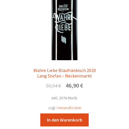
Wahre Liebe Blaufränkisch 2020
Lang Stefan – Neckenmarkt
Ursprünglicher
Aktueller
46,90
€
50,54
€
Preis
Preis
inkl. 20 % MwSt.
war:
ist:
50,54 €
46,90 €.
zzgl.
Versandkosten
In den Warenkorb