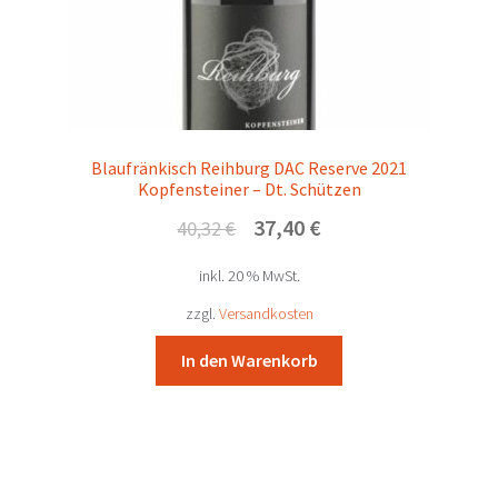
Blaufränkisch Reihburg DAC Reserve 2021
Kopfensteiner – Dt. Schützen
Ursprünglicher
Aktueller
37,40
€
40,32
€
Preis
Preis
inkl. 20 % MwSt.
war:
ist:
40,32 €
37,40 €.
zzgl.
Versandkosten
In den Warenkorb