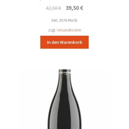
Ursprünglicher
Aktueller
39,50
€
42,58
€
Preis
Preis
inkl. 20 % MwSt.
war:
ist:
42,58 €
39,50 €.
zzgl.
Versandkosten
In den Warenkorb