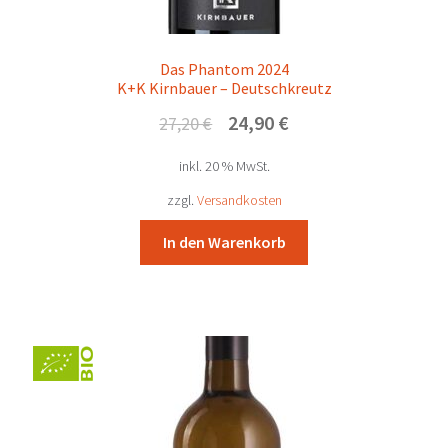
Das Phantom 2024
K+K Kirnbauer – Deutschkreutz
Ursprünglicher
Aktueller
24,90
€
27,20
€
Preis
Preis
inkl. 20 % MwSt.
war:
ist:
27,20 €
24,90 €.
zzgl.
Versandkosten
In den Warenkorb