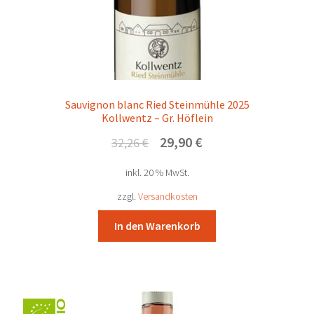
Sauvignon blanc Ried Steinmühle 2025
Kollwentz – Gr. Höflein
Ursprünglicher
Aktueller
29,90
€
32,26
€
Preis
Preis
inkl. 20 % MwSt.
war:
ist:
32,26 €
29,90 €.
zzgl.
Versandkosten
In den Warenkorb