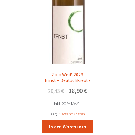
Zion Weiß 2023
Ernst – Deutschkreutz
Ursprünglicher
Aktueller
18,90
€
20,43
€
Preis
Preis
inkl. 20 % MwSt.
war:
ist:
20,43 €
18,90 €.
zzgl.
Versandkosten
In den Warenkorb