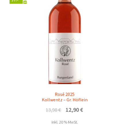
Rosé 2025
Kollwentz – Gr. Höflein
Ursprünglicher
Aktueller
12,90
€
13,98
€
Preis
Preis
inkl. 20 % MwSt.
war:
ist: