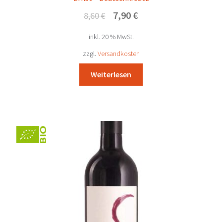
Ursprünglicher
Aktueller
7,90
€
8,60
€
Preis
Preis
inkl. 20 % MwSt.
war:
ist:
8,60 €
7,90 €.
zzgl.
Versandkosten
Weiterlesen