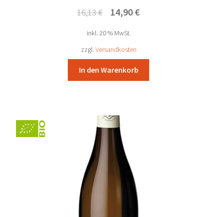
Ursprünglicher
Aktueller
14,90
€
16,13
€
Preis
Preis
inkl. 20 % MwSt.
war:
ist:
16,13 €
14,90 €.
zzgl.
Versandkosten
In den Warenkorb