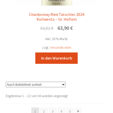
Chardonnay Ried Tatschler 2024
Kollwentz – Gr. Höflein
Ursprünglicher
Aktueller
63,90
€
68,82
€
Preis
Preis
inkl. 20 % MwSt.
war:
ist:
68,82 €
63,90 €.
zzgl.
Versandkosten
In den Warenkorb
Nach
Ergebnisse 1 – 12 von 56 werden angezeigt
Beliebtheit
sortiert
1
2
3
4
5