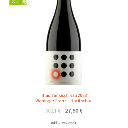
Blaufränkisch Rau 2023
Weninger Franz – Horitschon
Ursprünglicher
Aktueller
27,90
€
30,11
€
Preis
Preis
inkl. 20 % MwSt.
war:
ist: