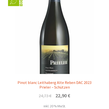
Pinot blanc Leithaberg Alte Reben DAC 2023
Prieler – Schützen
Ursprünglicher
Aktueller
22,90
€
24,73
€
Preis
Preis
inkl. 20 % MwSt.
war:
ist: