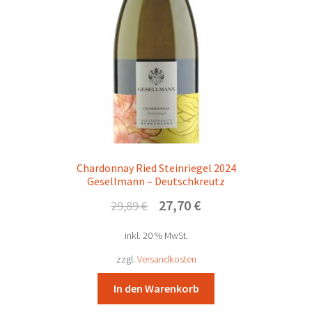
Chardonnay Ried Steinriegel 2024
Gesellmann – Deutschkreutz
Ursprünglicher
Aktueller
27,70
€
29,89
€
Preis
Preis
inkl. 20 % MwSt.
war:
ist:
29,89 €
27,70 €.
zzgl.
Versandkosten
In den Warenkorb