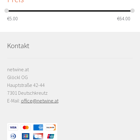
€
5.00
€
64.00
Kontakt
netwine.at
Glöckl OG
Hauptstraße 42-44
7301 Deutschkreutz
E-Mail:
office@netwine.at