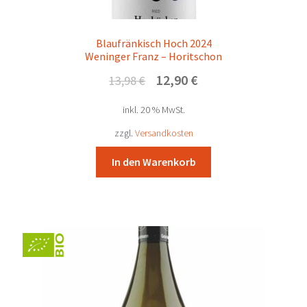
Blaufränkisch Hoch 2024
Weninger Franz – Horitschon
Ursprünglicher
Aktueller
12,90
€
13,98
€
Preis
Preis
inkl. 20 % MwSt.
war:
ist:
13,98 €
12,90 €.
zzgl.
Versandkosten
In den Warenkorb