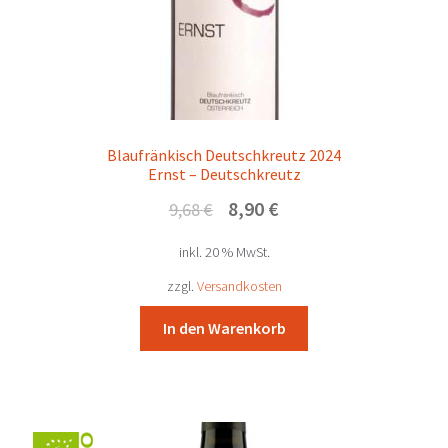
Blaufränkisch Deutschkreutz 2024
Ernst – Deutschkreutz
Ursprünglicher
Aktueller
8,90
€
9,68
€
Preis
Preis
inkl. 20 % MwSt.
war:
ist:
9,68 €
8,90 €.
zzgl.
Versandkosten
In den Warenkorb