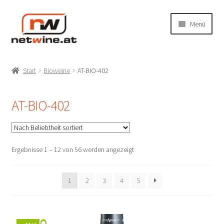
Zur
Zum
Menü
Navigation
Inhalt
springen
springen
Unterm
Shop
öffnen
Start
Bioweine
AT-BIO-402
Unterm
Produzenten
öffnen
AT-BIO-402
Unterm
Weinbaugebiete
öffnen
Unterm
Rebsorten
öffnen
Nach
Ergebnisse 1 – 12 von 56 werden angezeigt
Beliebtheit
Mein Konto/Anmelden
sortiert
1
2
3
4
5