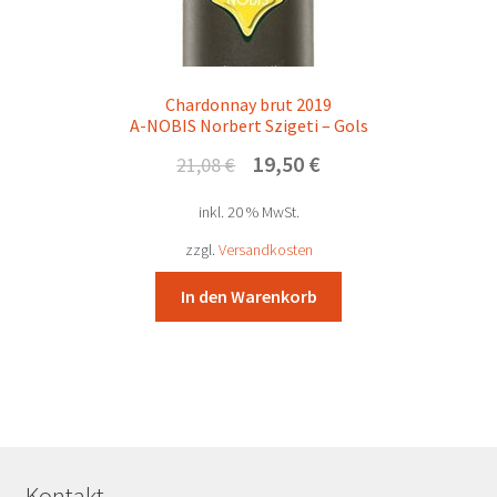
Chardonnay brut 2019
A-NOBIS Norbert Szigeti – Gols
Ursprünglicher
Aktueller
19,50
€
21,08
€
Preis
Preis
inkl. 20 % MwSt.
war:
ist:
21,08 €
19,50 €.
zzgl.
Versandkosten
In den Warenkorb
Kontakt