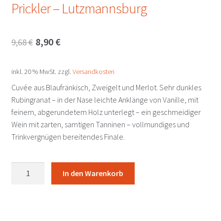
Prickler – Lutzmannsburg
Ursprünglicher
Aktueller
8,90
€
9,68
€
Preis
Preis
inkl. 20 % MwSt.
zzgl.
Versandkosten
war:
ist:
Cuvée aus Blaufränkisch, Zweigelt und Merlot. Sehr dunkles
9,68 €
8,90 €.
Rubingranat – in der Nase leichte Anklänge von Vanille, mit
feinem, abgerundetem Holz unterlegt – ein geschmeidiger
Wein mit zarten, samtigen Tanninen – vollmundiges und
Trinkvergnügen bereitendes Finale.
Cuvée
In den Warenkorb
Prickler
2024
Prickler
-