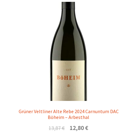
Grüner Veltliner Alte Rebe 2024 Carnuntum DAC
Böheim – Arbesthal
Ursprünglicher
Aktueller
12,80
€
13,87
€
Preis
Preis