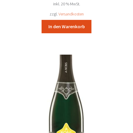
inkl. 20 % MwSt.
war:
ist:
13,87 €
12,80 €.
zzgl.
Versandkosten
In den Warenkorb