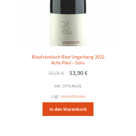
Blaufränkisch Ried Ungerberg 2022
Achs Paul – Gols
Ursprünglicher
Aktueller
53,90
€
58,06
€
Preis
Preis
inkl. 20 % MwSt.
war:
ist:
58,06 €
53,90 €.
zzgl.
Versandkosten
In den Warenkorb